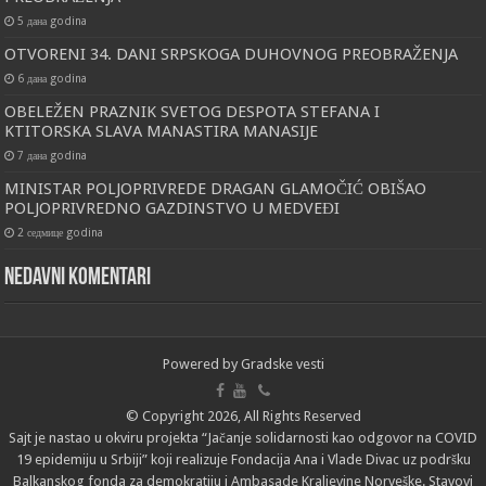
5 дана godina
OTVORENI 34. DANI SRPSKOGA DUHOVNOG PREOBRAŽENJA
6 дана godina
OBELEŽEN PRAZNIK SVETOG DESPOTA STEFANA I
KTITORSKA SLAVA MANASTIRA MANASIJE
7 дана godina
MINISTAR POLJOPRIVREDE DRAGAN GLAMOČIĆ OBIŠAO
POLJOPRIVREDNO GAZDINSTVO U MEDVEĐI
2 седмице godina
Nedavni komentari
Powered by
Gradske vesti
© Copyright 2026, All Rights Reserved
Sajt je nastao u okviru projekta “Jačanje solidarnosti kao odgovor na COVID
19 epidemiju u Srbiji” koji realizuje Fondacija Ana i Vlade Divac uz podršku
Balkanskog fonda za demokratiju i Ambasade Kraljevine Norveške. Stavovi