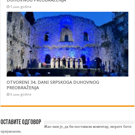
DUHOVNOG PREOBRAŽENJA
5 дана godina
OTVORENI 34. DANI SRPSKOGA DUHOVNOG
PREOBRAŽENJA
6 дана godina
Оставите одговор
Жао нам је, да би поставили коментар, морате
бити
пријављени
.