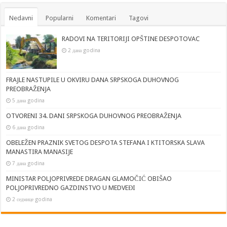
Nedavni
Popularni
Komentari
Tagovi
RADOVI NA TERITORIJI OPŠTINE DESPOTOVAC
2 дана godina
FRAJLE NASTUPILE U OKVIRU DANA SRPSKOGA DUHOVNOG
PREOBRAŽENJA
5 дана godina
OTVORENI 34. DANI SRPSKOGA DUHOVNOG PREOBRAŽENJA
6 дана godina
OBELEŽEN PRAZNIK SVETOG DESPOTA STEFANA I KTITORSKA SLAVA
MANASTIRA MANASIJE
7 дана godina
MINISTAR POLJOPRIVREDE DRAGAN GLAMOČIĆ OBIŠAO
POLJOPRIVREDNO GAZDINSTVO U MEDVEĐI
2 седмице godina