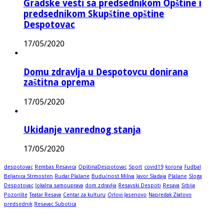
Gradske vesti sa predsednikom Opštine i
predsednikom Skupštine opštine
Despotovac
17/05/2020
Domu zdravlja u Despotovcu donirana
zaštitna oprema
17/05/2020
Ukidanje vanrednog stanja
17/05/2020
despotovac
Rembas Resavica
OpštinaDespotovac
Sport
covid19
korona
Fudbal
Beljanica Strmosten
Rudar Plažane
Budućnost Miliva
Javor Sladaja
Plažane
Sloga
Despotovac
lokalna samouprava
dom zdravlja
Resavski Despoti
Resava
Srbija
Pozorište
Teatar Resava
Centar za kulturu
Orlovi Jasenovo
Napredak Zlatovo
predsednik
Resavac Subotica