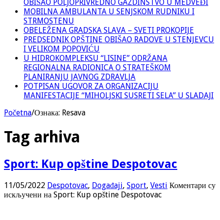
OBIŠAO POLJOPRIVREDNO GAZDINSTVO U MEDVEĐI
MOBILNA AMBULANTA U SENJSKOM RUDNIKU I
STRMOSTENU
OBELEŽENA GRADSKA SLAVA – SVETI PROKOPIJE
PREDSEDNIK OPŠTINE OBIŠAO RADOVE U STENJEVCU
I VELIKOM POPOVIĆU
U HIDROKOMPLEKSU “LISINE” ODRŽANA
REGIONALNA RADIONICA O STRATEŠKOM
PLANIRANJU JAVNOG ZDRAVLJA
POTPISAN UGOVOR ZA ORGANIZACIJU
MANIFESTACIJE “MIHOLJSKI SUSRETI SELA” U SLADAJI
Početna
/
Ознака:
Resava
Tag arhiva
Sport: Kup opštine Despotovac
11/05/2022
Despotovac
,
Događaji
,
Sport
,
Vesti
Коментари су
искључени
на Sport: Kup opštine Despotovac