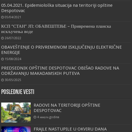
05.04.2021. Epidemiološka situacija na teritoriji opštine
Despotovac
05/04/2021
КСП “СТАН” ЈП: ОБАВЕШТЕЊЕ – Привремена планска
искључења воде
26/07/2022
OBAVEŠTENJE O PRIVREMENOM ISKLJUČENJU ELEKTRIČNE
ENERGIJE
15/08/2024
PREDSEDNIK OPŠTINE DESPOTOVAC OBIŠAO RADOVE NA
ODRŽAVANJU MAKADAMSKIH PUTEVA
30/05/2025
Poslednje vesti
RADOVI NA TERITORIJI OPŠTINE
DESPOTOVAC
4 минута godina
FRAJLE NASTUPILE U OKVIRU DANA