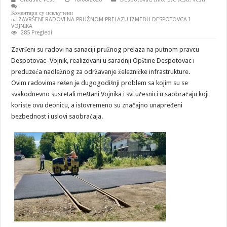
Коментари су искључени
на ZAVRŠENI RADOVI NA PRUŽNOM PRELAZU IZMEĐU DESPOTOVCA I
VOJNIKA
285 Pregledi
Završeni su radovi na sanaciji pružnog prelaza na putnom pravcu
Despotovac–Vojnik, realizovani u saradnji Opštine Despotovac i
preduzeća nadležnog za održavanje železničke infrastrukture.
Ovim radovima rešen je dugogodišnji problem sa kojim su se
svakodnevno susretali meštani Vojnika i svi učesnici u saobraćaju koji
koriste ovu deonicu, a istovremeno su značajno unapređeni
bezbednost i uslovi saobraćaja.