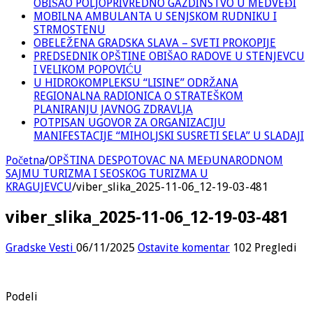
OBIŠAO POLJOPRIVREDNO GAZDINSTVO U MEDVEĐI
MOBILNA AMBULANTA U SENJSKOM RUDNIKU I
STRMOSTENU
OBELEŽENA GRADSKA SLAVA – SVETI PROKOPIJE
PREDSEDNIK OPŠTINE OBIŠAO RADOVE U STENJEVCU
I VELIKOM POPOVIĆU
U HIDROKOMPLEKSU “LISINE” ODRŽANA
REGIONALNA RADIONICA O STRATEŠKOM
PLANIRANJU JAVNOG ZDRAVLJA
POTPISAN UGOVOR ZA ORGANIZACIJU
MANIFESTACIJE “MIHOLJSKI SUSRETI SELA” U SLADAJI
Početna
/
OPŠTINA DESPOTOVAC NA MEĐUNARODNOM
SAJMU TURIZMA I SEOSKOG TURIZMA U
KRAGUJEVCU
/
viber_slika_2025-11-06_12-19-03-481
viber_slika_2025-11-06_12-19-03-481
Gradske Vesti
06/11/2025
Ostavite komentar
102 Pregledi
Podeli