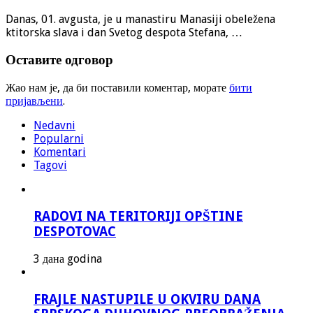
Danas, 01. avgusta, je u manastiru Manasiji obeležena
ktitorska slava i dan Svetog despota Stefana, …
Оставите одговор
Жао нам је, да би поставили коментар, морате
бити
пријављени
.
Nedavni
Popularni
Komentari
Tagovi
RADOVI NA TERITORIJI OPŠTINE
DESPOTOVAC
3 дана godina
FRAJLE NASTUPILE U OKVIRU DANA