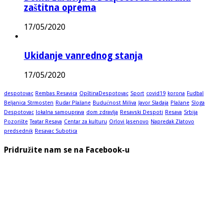
zaštitna oprema
17/05/2020
Ukidanje vanrednog stanja
17/05/2020
despotovac
Rembas Resavica
OpštinaDespotovac
Sport
covid19
korona
Fudbal
Beljanica Strmosten
Rudar Plažane
Budućnost Miliva
Javor Sladaja
Plažane
Sloga
Despotovac
lokalna samouprava
dom zdravlja
Resavski Despoti
Resava
Srbija
Pozorište
Teatar Resava
Centar za kulturu
Orlovi Jasenovo
Napredak Zlatovo
predsednik
Resavac Subotica
Pridružite nam se na Facebook-u