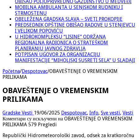
OBIŠAO POLJOPRIVREDNO GAZDINSTVO U MEDVEĐI
MOBILNA AMBULANTA U SENJSKOM RUDNIKU I
STRMOSTENU
OBELEŽENA GRADSKA SLAVA – SVETI PROKOPIJE
PREDSEDNIK OPŠTINE OBIŠAO RADOVE U STENJEVCU
I VELIKOM POPOVIĆU
U HIDROKOMPLEKSU “LISINE” ODRŽANA
REGIONALNA RADIONICA O STRATEŠKOM
PLANIRANJU JAVNOG ZDRAVLJA
POTPISAN UGOVOR ZA ORGANIZACIJU
MANIFESTACIJE “MIHOLJSKI SUSRETI SELA” U SLADAJI
Početna
/
Despotovac
/
OBAVEŠTENJE O VREMENSKIM
PRILIKAMA
OBAVEŠTENJE O VREMENSKIM
PRILIKAMA
Gradske Vesti
19/06/2025
Despotovac
,
Info
,
Sve vesti
,
Vesti
Коментари су искључени
на OBAVEŠTENJE O VREMENSKIM
PRILIKAMA
579 Pregledi
Republički Hidrometeorološki zavod, odsek za kratkoročnu