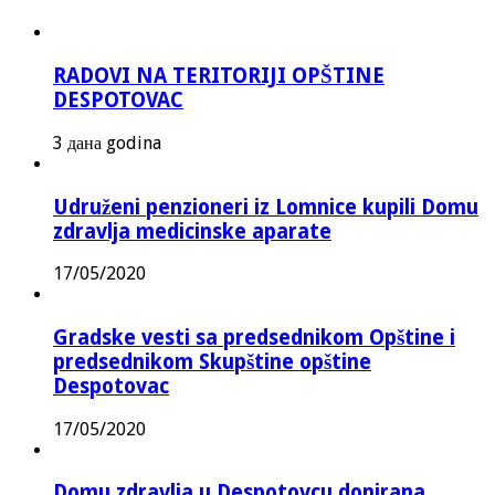
RADOVI NA TERITORIJI OPŠTINE
DESPOTOVAC
3 дана godina
Udruženi penzioneri iz Lomnice kupili Domu
zdravlja medicinske aparate
17/05/2020
Gradske vesti sa predsednikom Opštine i
predsednikom Skupštine opštine
Despotovac
17/05/2020
Domu zdravlja u Despotovcu donirana