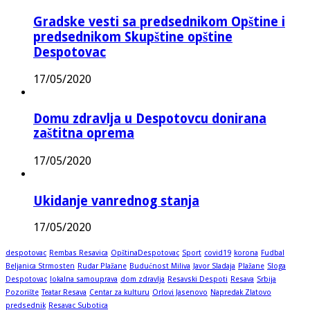
Gradske vesti sa predsednikom Opštine i
predsednikom Skupštine opštine
Despotovac
17/05/2020
Domu zdravlja u Despotovcu donirana
zaštitna oprema
17/05/2020
Ukidanje vanrednog stanja
17/05/2020
despotovac
Rembas Resavica
OpštinaDespotovac
Sport
covid19
korona
Fudbal
Beljanica Strmosten
Rudar Plažane
Budućnost Miliva
Javor Sladaja
Plažane
Sloga
Despotovac
lokalna samouprava
dom zdravlja
Resavski Despoti
Resava
Srbija
Pozorište
Teatar Resava
Centar za kulturu
Orlovi Jasenovo
Napredak Zlatovo
predsednik
Resavac Subotica