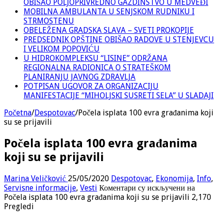
OBIŠAO POLJOPRIVREDNO GAZDINSTVO U MEDVEĐI
MOBILNA AMBULANTA U SENJSKOM RUDNIKU I
STRMOSTENU
OBELEŽENA GRADSKA SLAVA – SVETI PROKOPIJE
PREDSEDNIK OPŠTINE OBIŠAO RADOVE U STENJEVCU
I VELIKOM POPOVIĆU
U HIDROKOMPLEKSU “LISINE” ODRŽANA
REGIONALNA RADIONICA O STRATEŠKOM
PLANIRANJU JAVNOG ZDRAVLJA
POTPISAN UGOVOR ZA ORGANIZACIJU
MANIFESTACIJE “MIHOLJSKI SUSRETI SELA” U SLADAJI
Početna
/
Despotovac
/
Počela isplata 100 evra građanima koji
su se prijavili
Počela isplata 100 evra građanima
koji su se prijavili
Marina Veličković
25/05/2020
Despotovac
,
Ekonomija
,
Info
,
Servisne informacije
,
Vesti
Коментари су искључени
на
Počela isplata 100 evra građanima koji su se prijavili
2,170
Pregledi