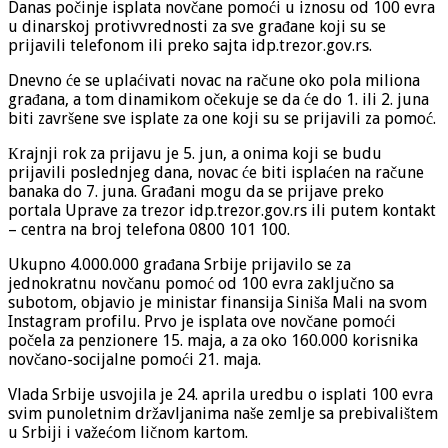
Danas počinje isplata novčane pomoći u iznosu od 100 evra
u dinarskoj protivvrednosti za sve građane koji su se
prijavili telefonom ili preko sajta idp.trezor.gov.rs.
Dnevno će se uplaćivati novac na račune oko pola miliona
građana, a tom dinamikom očekuje se da će do 1. ili 2. juna
biti završene sve isplate za one koji su se prijavili za pomoć.
Кrajnji rok za prijavu je 5. jun, a onima koji se budu
prijavili poslednjeg dana, novac će biti isplaćen na račune
banaka do 7. juna. Građani mogu da se prijave preko
portala Uprave za trezor idp.trezor.gov.rs ili putem kontakt
– centra na broj telefona 0800 101 100.
Ukupno 4.000.000 građana Srbije prijavilo se za
jednokratnu novčanu pomoć od 100 evra zaključno sa
subotom, objavio je ministar finansija Siniša Mali na svom
Instagram profilu. Prvo je isplata ove novčane pomoći
počela za penzionere 15. maja, a za oko 160.000 korisnika
novčano-socijalne pomoći 21. maja.
Vlada Srbije usvojila je 24. aprila uredbu o isplati 100 evra
svim punoletnim državljanima naše zemlje sa prebivalištem
u Srbiji i važećom ličnom kartom.