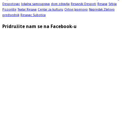
Despotovac
lokalna samouprava
dom zdravlja
Resavski Despoti
Resava
Srbija
Pozorište
Teatar Resava
Centar za kulturu
Orlovi Jasenovo
Napredak Zlatovo
predsednik
Resavac Subotica
Pridružite nam se na Facebook-u