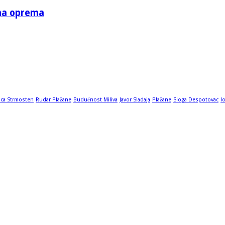
tna oprema
ica Strmosten
Rudar Plažane
Budućnost Miliva
Javor Sladaja
Plažane
Sloga Despotovac
l