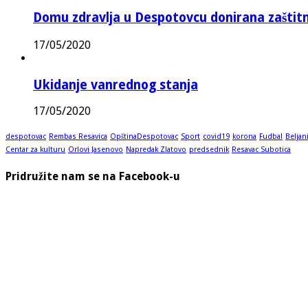
Domu zdravlja u Despotovcu donirana zašti
17/05/2020
Ukidanje vanrednog stanja
17/05/2020
despotovac
Rembas Resavica
OpštinaDespotovac
Sport
covid19
korona
Fudbal
Beljan
Centar za kulturu
Orlovi Jasenovo
Napredak Zlatovo
predsednik
Resavac Subotica
Pridružite nam se na Facebook-u