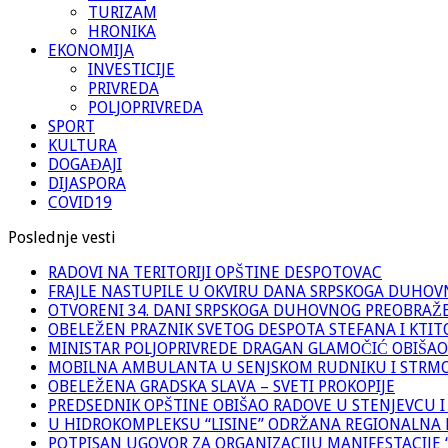
TURIZAM
HRONIKA
EKONOMIJA
INVESTICIJE
PRIVREDA
POLJOPRIVREDA
SPORT
KULTURA
DOGAĐAJI
DIJASPORA
COVID19
Poslednje vesti
RADOVI NA TERITORIJI OPŠTINE DESPOTOVAC
FRAJLE NASTUPILE U OKVIRU DANA SRPSKOGA DUHO
OTVORENI 34. DANI SRPSKOGA DUHOVNOG PREOBRAŽ
OBELEŽEN PRAZNIK SVETOG DESPOTA STEFANA I KTIT
MINISTAR POLJOPRIVREDE DRAGAN GLAMOČIĆ OBIŠAO
MOBILNA AMBULANTA U SENJSKOM RUDNIKU I STRM
OBELEŽENA GRADSKA SLAVA – SVETI PROKOPIJE
PREDSEDNIK OPŠTINE OBIŠAO RADOVE U STENJEVCU I
U HIDROKOMPLEKSU “LISINE” ODRŽANA REGIONALNA 
POTPISAN UGOVOR ZA ORGANIZACIJU MANIFESTACIJE “M