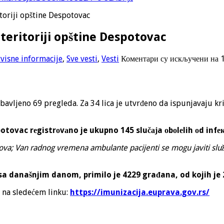
itoriji opštine Despotovac
 teritoriji opštine Despotovac
rvisne informacije
,
Sve vesti
,
Vesti
Коментари су искључени
на 1
avljeno 69 pregleda. Za 34 lica je utvrđeno da ispunjavaju kr
otovac rеgistrоvаno je ukupno 145 slučајa оbоlеlih оd infек
a; Van radnog vremena ambulante pacijenti se mogu javiti služ
sa današnjim danom, primilo je 4229 građana, od kojih je
e na sledećem linku:
https://imunizacija.euprava.gov.rs/