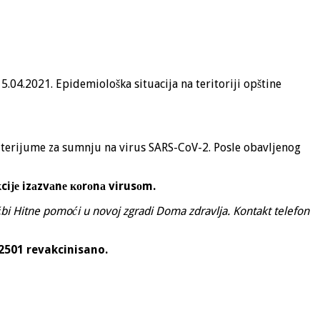
5.04.2021. Epidemiološka situacija na teritoriji opštine
iterijume za sumnju na virus SARS-CoV-2. Posle obavljenog
ciје izаzvаnе коrоnа virusоm.
bi Hitne pomoći u novoj zgradi Doma zdravlja.
Kontakt telefon
 2501 revakcinisano.