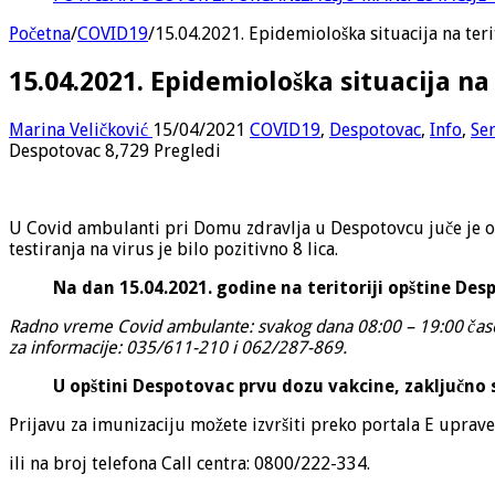
Početna
/
COVID19
/
15.04.2021. Epidemiološka situacija na ter
15.04.2021. Epidemiološka situacija na
Marina Veličković
15/04/2021
COVID19
,
Despotovac
,
Info
,
Se
Despotovac
8,729 Pregledi
U Covid ambulanti pri Domu zdravlja u Despotovcu juče je ob
testiranja na virus je bilo pozitivno 8 lica.
Na dan 15.04.2021. godine na teritoriji opštine Desp
Radno vreme Covid ambulante: svakog dana 08:00 – 19:00 časov
za informacije: 035/611-210 i 062/287-869.
U opštini Despotovac prvu dozu vakcine, zaključno 
Prijavu za imunizaciju možete izvršiti preko portala E uprav
ili na broj telefona Call centra: 0800/222-334.