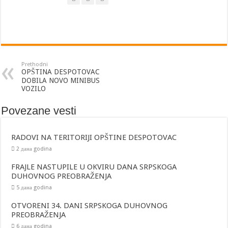
POTPISAN UGOVOR ZA ORGANIZACIJU MANIFESTACIJE “MIHOLJSKI SUSR
Prethodni
OPŠTINA DESPOTOVAC
DOBILA NOVO MINIBUS
VOZILO
Povezane vesti
RADOVI NA TERITORIJI OPŠTINE DESPOTOVAC
2 дана godina
FRAJLE NASTUPILE U OKVIRU DANA SRPSKOGA
DUHOVNOG PREOBRAŽENJA
5 дана godina
OTVORENI 34. DANI SRPSKOGA DUHOVNOG
PREOBRAŽENJA
6 дана godina