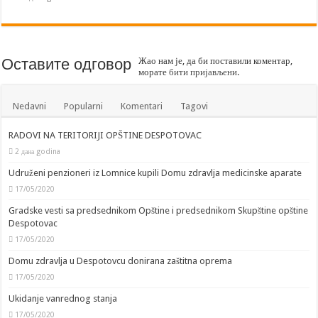
Оставите одговор
Жао нам је, да би поставили коментар,
морате
бити пријављени
.
Nedavni
Popularni
Komentari
Tagovi
RADOVI NA TERITORIJI OPŠTINE DESPOTOVAC
2 дана godina
Udruženi penzioneri iz Lomnice kupili Domu zdravlja medicinske aparate
17/05/2020
Gradske vesti sa predsednikom Opštine i predsednikom Skupštine opštine
Despotovac
17/05/2020
Domu zdravlja u Despotovcu donirana zaštitna oprema
17/05/2020
Ukidanje vanrednog stanja
17/05/2020