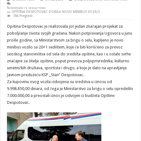
Коментари су искључени
на OPŠTINA DESPOTOVAC DOBILA NOVO MINIBUS VOZILO
786 Pregledi
Opština Despotovac je realizovala još jedan značajan projekat za
poboljšanje života svojih građana. Nakon potpisivanja Ugovora u junu
prošle godine, sa Ministarstvom za brigu o selu, kupljeno je novo
minibus vozilo sa 20+1 sedištem, koje će biti korišćeno za prevoz
seoskog stanovništva od sela do središta opštine, kao i u ostale svrhe
značajne za žitelje opštine, poput prevoza poljoprivrednika, kulturno
umetničkih društava, sportista i drugo, a koje je dato na upravljanje
Javnom preduzeću KSP „Stan“ Despotovac.
Za kupovinu ovog vozila izdvojena su sredstva u iznosu od
9.998.850,00 dinara, od čega je Ministarstvo za brigu o selu opredelilo
7.000.000,00 a preostali iznos je izdvojen iz budžeta Opštine
Despotovac.