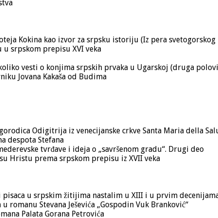
stva
loteja Kokina kao izvor za srpsku istoriju (Iz pera svetogorsko
 u srpskom prepisu XVI veka
oliko vesti o konjima srpskih prvaka u Ugarskoj (druga polovi
evniku Jovana Kakaša od Budima
orodica Odigitrija iz venecijanske crkve Santa Maria della Sal
ena despota Stefana
ederevske tvrđave i ideja o „savršenom gradu“. Drugi deo
usu Hristu prema srpskom prepisu iz XVII veka
 pisaca u srpskim žitijima nastalim u XIII i u prvim decenijam
ća u romanu Stevana Ješevića „Gospodin Vuk Branković“
romana Palata Gorana Petrovića