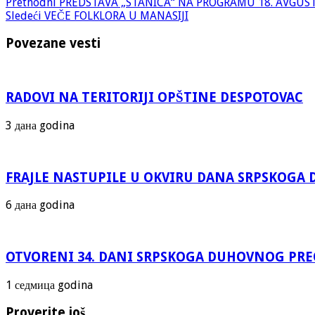
Prethodni
PREDSTAVA „STANICA“ NA PROGRAMU 18. AVGUS
Sledeći
VEČE FOLKLORA U MANASIJI
Povezane vesti
RADOVI NA TERITORIJI OPŠTINE DESPOTOVAC
3 дана godina
FRAJLE NASTUPILE U OKVIRU DANA SRPSKOG
6 дана godina
OTVORENI 34. DANI SRPSKOGA DUHOVNOG PR
1 седмица godina
Proverite još