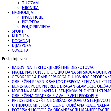
TURIZAM
HRONIKA
EKONOMIJA
INVESTICIJE
PRIVREDA
POLJOPRIVREDA
SPORT
KULTURA
DOGAĐAJI
DIJASPORA
COVID19
Poslednje vesti
RADOVI NA TERITORIJI OPŠTINE DESPOTOVAC
FRAJLE NASTUPILE U OKVIRU DANA SRPSKOGA DUHO
OTVORENI 34. DANI SRPSKOGA DUHOVNOG PREOBRAŽ
OBELEŽEN PRAZNIK SVETOG DESPOTA STEFANA I KTIT
MINISTAR POLJOPRIVREDE DRAGAN GLAMOČIĆ OBIŠAO
MOBILNA AMBULANTA U SENJSKOM RUDNIKU I STRM
OBELEŽENA GRADSKA SLAVA – SVETI PROKOPIJE
PREDSEDNIK OPŠTINE OBIŠAO RADOVE U STENJEVCU I
U HIDROKOMPLEKSU “LISINE” ODRŽANA REGIONALNA 
POTPISAN UGOVOR ZA ORGANIZACIJU MANIFESTACIJE “M