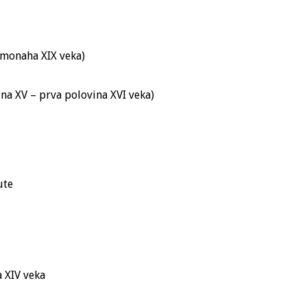
g monaha XIX veka)
na XV – prva polovina XVI veka)
ute
a XIV veka