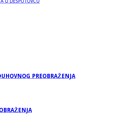
TA U DESPOTOVCU
A DUHOVNOG PREOBRAŽENJA
EOBRAŽENJA