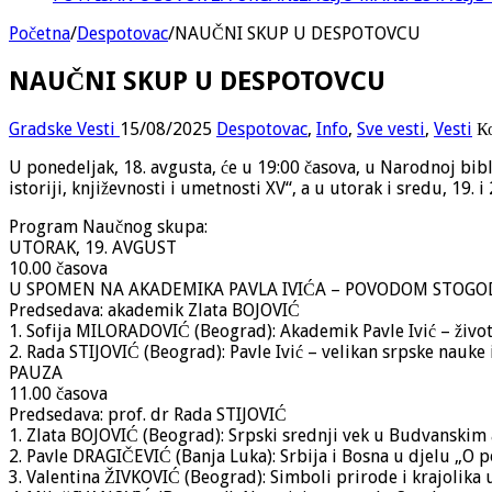
Početna
/
Despotovac
/
NAUČNI SKUP U DESPOTOVCU
NAUČNI SKUP U DESPOTOVCU
Gradske Vesti
15/08/2025
Despotovac
,
Info
,
Sve vesti
,
Vesti
К
U ponedeljak, 18. avgusta, će u 19:00 časova, u Narodnoj bib
istoriji, književnosti i umetnosti XV“, a u utorak i sredu, 19. 
Program Naučnog skupa:
UTORAK, 19. AVGUST
10.00 časova
U SPOMEN NA AKADEMIKA PAVLA IVIĆA – POVODOM STOGO
Predsedava: akademik Zlata BOJOVIĆ
1. Sofija MILORADOVIĆ (Beograd): Akademik Pavle Ivić – živ
2. Rada STIJOVIĆ (Beograd): Pavle Ivić – velikan srpske nauke
PAUZA
11.00 časova
Predsedava: prof. dr Rada STIJOVIĆ
1. Zlata BOJOVIĆ (Beograd): Srpski srednji vek u Budvanskim a
2. Pavle DRAGIČEVIĆ (Banja Luka): Srbija i Bosna u djelu „O
3. Valentina ŽIVKOVIĆ (Beograd): Simboli prirode i krajolika 