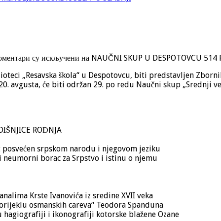
оментари су искључени
на NAUČNI SKUP U DESPOTOVCU
514 
lioteci „Resavska škola“ u Despotovcu, biti predstavljen Zborn
i 20. avgusta, će biti održan 29. po redu Naučni skup „Srednji ve
DIŠNJICE ROĐNJA
ot posvećen srpskom narodu i njegovom jeziku
 i neumorni borac za Srpstvo i istinu o njemu
nalima Krste Ivanovića iz sredine XVII veka
 porijeklu osmanskih careva“ Teodora Spanduna
u hagiografiji i ikonografiji kotorske blažene Ozane