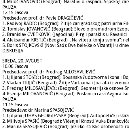
4. Miloš IVANOVIĆ (Beograd): Narativi o raspadu Srpskog car
PAUZA
12.15 časova
Predsedava: prof. dr Pavle DRAGIČEVIĆ
1. Radivoj RADIĆ (Beograd): Žitije carigradskog patrijarha Fi
2. Tomislav JOVANOVIĆ (Beograd): Slovo o premudrom Ezopu
3. Branislav CVETKOVIĆ (Jagodina): Pirg i paraklis u Ravanici
4. Aleksandar KRSTIĆ (Beograd): „Na vitezu konju svomu“: nek
5. Boris STOJKOVSKI (Novi Sad): Dve beleške o Vizantiji u dn
DISKUSIJA
SREDA, 20. AVGUST
10.00 časova
Predsedava: prof. dr Predrag MILOSAVLJEVIĆ
1. Ljiljana STOŠIĆ (Beograd): Bođanska čudotvorna ikona i Bog
2. Vladan TRIJIĆ (Beograd): Žitije Varlaama i Joasafa iz vrem
3. Predrag MILOSAVLJEVIĆ (Beograd): Geometrijske osnove Sm
4. Ksenija MILOVANOVIĆ (Beograd): Poslanica cara Avgara Is
PAUZA
11.15 časova
Predsedava: dr Marina SPASOJEVIĆ
1. Ljiljana JUHAS GEORGIEVSKA (Beograd): Autopoetički iskazi
2. Milivoje SPASIĆ (Beograd): Viđenje ličnosti Vuka Brankovi
3. Marina SPASOJEVIĆ (Beograd): Jezičko-stilske osobenosti 