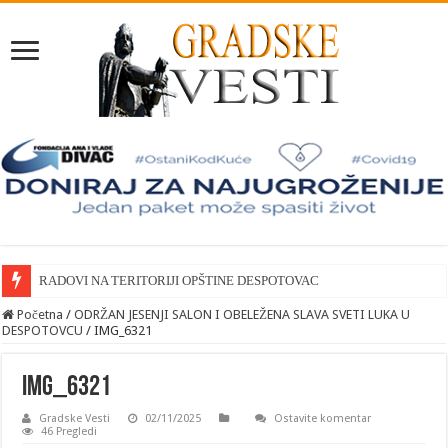
RADOVI NA TERITORIJI OPŠTINE DESPOTOVAC
Početna
/
ODRŽAN JESENJI SALON I OBELEŽENA SLAVA SVETI LUKA U
DESPOTOVCU
/
IMG_6321
IMG_6321
Gradske Vesti
02/11/2025
Ostavite komentar
46 Pregledi