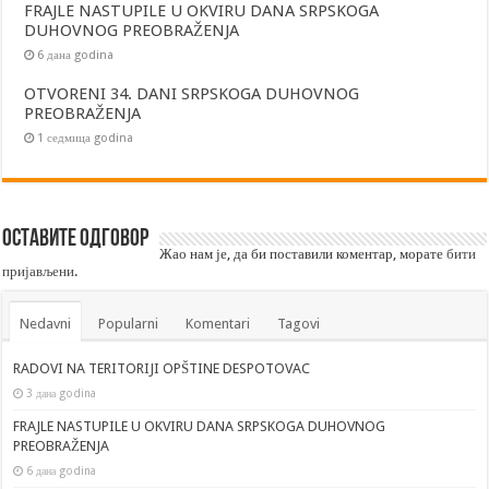
FRAJLE NASTUPILE U OKVIRU DANA SRPSKOGA
DUHOVNOG PREOBRAŽENJA
6 дана godina
OTVORENI 34. DANI SRPSKOGA DUHOVNOG
PREOBRAŽENJA
1 седмица godina
Оставите одговор
Жао нам је, да би поставили коментар, морате
бити
пријављени
.
Nedavni
Popularni
Komentari
Tagovi
RADOVI NA TERITORIJI OPŠTINE DESPOTOVAC
3 дана godina
FRAJLE NASTUPILE U OKVIRU DANA SRPSKOGA DUHOVNOG
PREOBRAŽENJA
6 дана godina