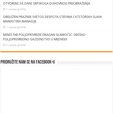
OTVORENI 34. DANI SRPSKOGA DUHOVNOG PREOBRAŽENJA
1 седмица godina
OBELEŽEN PRAZNIK SVETOG DESPOTA STEFANA I KTITORSKA SLAVA
MANASTIRA MANASIJE
1 седмица godina
MINISTAR POLJOPRIVREDE DRAGAN GLAMOČIĆ OBIŠAO
POLJOPRIVREDNO GAZDINSTVO U MEDVEĐI
2 седмице godina
Pridružite nam se na Facebook-u