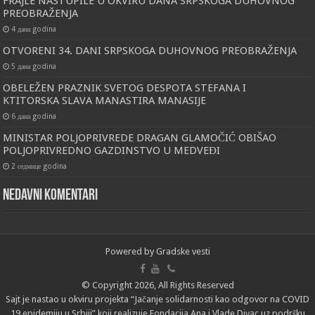
FRAJLE NASTUPILE U OKVIRU DANA SRPSKOGA DUHOVNOG
PREOBRAŽENJA
4 дана godina
OTVORENI 34. DANI SRPSKOGA DUHOVNOG PREOBRAŽENJA
5 дана godina
OBELEŽEN PRAZNIK SVETOG DESPOTA STEFANA I
KTITORSKA SLAVA MANASTIRA MANASIJE
6 дана godina
MINISTAR POLJOPRIVREDE DRAGAN GLAMOČIĆ OBIŠAO
POLJOPRIVREDNO GAZDINSTVO U MEDVEĐI
2 седмице godina
Nedavni komentari
Powered by
Gradske vesti
© Copyright 2026, All Rights Reserved
Sajt je nastao u okviru projekta “Jačanje solidarnosti kao odgovor na COVID
19 epidemiju u Srbiji” koji realizuje Fondacija Ana i Vlade Divac uz podršku