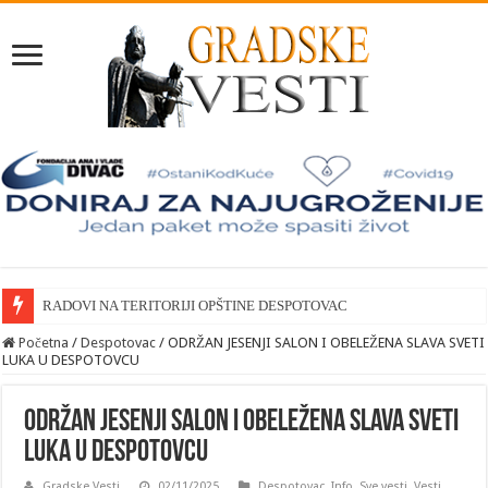
RADOVI NA TERITORIJI OPŠTINE DESPOTOVAC
Početna
/
Despotovac
/
ODRŽAN JESENJI SALON I OBELEŽENA SLAVA SVETI
LUKA U DESPOTOVCU
ODRŽAN JESENJI SALON I OBELEŽENA SLAVA SVETI
LUKA U DESPOTOVCU
Gradske Vesti
02/11/2025
Despotovac
,
Info
,
Sve vesti
,
Vesti