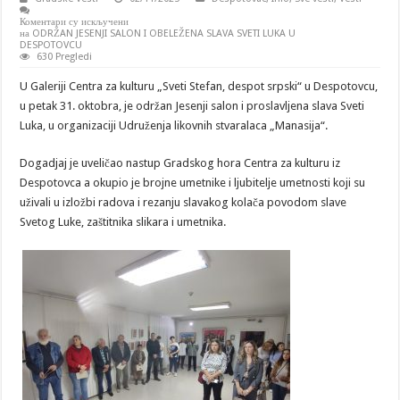
Коментари су искључени
на ODRŽAN JESENJI SALON I OBELEŽENA SLAVA SVETI LUKA U
DESPOTOVCU
630 Pregledi
U Galeriji Centra za kulturu „Sveti Stefan, despot srpski“ u Despotovcu,
u petak 31. oktobra, je održan Jesenji salon i proslavljena slava Sveti
Luka, u organizaciji Udruženja likovnih stvaralaca „Manasija“.
Dogadjaj je uveličao nastup Gradskog hora Centra za kulturu iz
Despotovca a okupio je brojne umetnike i ljubitelje umetnosti koji su
uživali u izložbi radova i rezanju slavakog kolača povodom slave
Svetog Luke, zaštitnika slikara i umetnika.