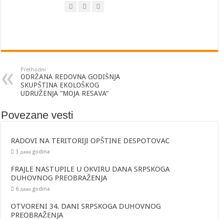
POTPISAN UGOVOR ZA ORGANIZACIJU MANIFESTACIJE “MIHOLJSKI SUSR
Prethodni
ODRŽANA REDOVNA GODIŠNJA
SKUPŠTINA EKOLOŠKOG
UDRUŽENJA “MOJA RESAVA”
Povezane vesti
RADOVI NA TERITORIJI OPŠTINE DESPOTOVAC
3 дана godina
FRAJLE NASTUPILE U OKVIRU DANA SRPSKOGA
DUHOVNOG PREOBRAŽENJA
6 дана godina
OTVORENI 34. DANI SRPSKOGA DUHOVNOG
PREOBRAŽENJA