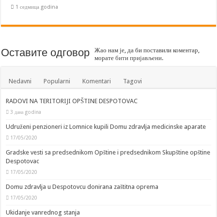
1 седмица godina
Оставите одговор
Жао нам је, да би поставили коментар,
морате
бити пријављени
.
Nedavni
Popularni
Komentari
Tagovi
RADOVI NA TERITORIJI OPŠTINE DESPOTOVAC
3 дана godina
Udruženi penzioneri iz Lomnice kupili Domu zdravlja medicinske aparate
17/05/2020
Gradske vesti sa predsednikom Opštine i predsednikom Skupštine opštine
Despotovac
17/05/2020
Domu zdravlja u Despotovcu donirana zaštitna oprema
17/05/2020
Ukidanje vanrednog stanja