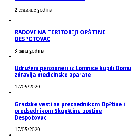
2 седмице godina
RADOVI NA TERITORIJI OPŠTINE
DESPOTOVAC
3 дана godina
Udruženi penzioneri iz Lomnice kupili Domu
zdravlja medicinske aparate
17/05/2020
Gradske vesti sa predsednikom Opštine i
predsednikom Skupštine opštine
Despotovac
17/05/2020