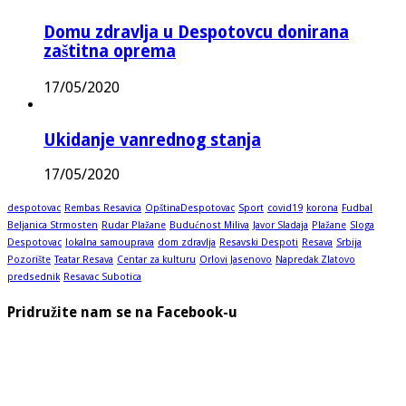
Domu zdravlja u Despotovcu donirana
zaštitna oprema
17/05/2020
Ukidanje vanrednog stanja
17/05/2020
despotovac
Rembas Resavica
OpštinaDespotovac
Sport
covid19
korona
Fudbal
Beljanica Strmosten
Rudar Plažane
Budućnost Miliva
Javor Sladaja
Plažane
Sloga
Despotovac
lokalna samouprava
dom zdravlja
Resavski Despoti
Resava
Srbija
Pozorište
Teatar Resava
Centar za kulturu
Orlovi Jasenovo
Napredak Zlatovo
predsednik
Resavac Subotica
Pridružite nam se na Facebook-u