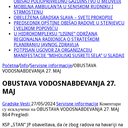
OBIŠAO POLJOPRIVREDNO GAZDINSTVO U MEDVEĐI
MOBILNA AMBULANTA U SENJSKOM RUDNIKU I
STRMOSTENU
OBELEŽENA GRADSKA SLAVA – SVETI PROKOPIJE
PREDSEDNIK OPŠTINE OBIŠAO RADOVE U STENJEVCU
I VELIKOM POPOVIĆU
U HIDROKOMPLEKSU “LISINE” ODRŽANA
REGIONALNA RADIONICA O STRATEŠKOM
PLANIRANJU JAVNOG ZDRAVLJA
POTPISAN UGOVOR ZA ORGANIZACIJU
MANIFESTACIJE “MIHOLJSKI SUSRETI SELA” U SLADAJI
Početna
/
Info
/
Servisne informacije
/
OBUSTAVA
VODOSNABDEVANJA 27. MAJ
OBUSTAVA VODOSNABDEVANJA 27.
MAJ
Gradske Vesti
27/05/2024
Servisne informacije
Коментари
су искључени
на OBUSTAVA VODOSNABDEVANJA 27. MAJ
864 Pregledi
KSP „STAN“ JP obaveštava, da će zbog radova na havariji na