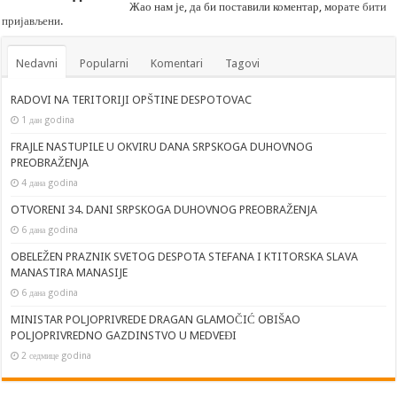
Жао нам је, да би поставили коментар, морате
бити
пријављени
.
Nedavni
Popularni
Komentari
Tagovi
RADOVI NA TERITORIJI OPŠTINE DESPOTOVAC
1 дан godina
FRAJLE NASTUPILE U OKVIRU DANA SRPSKOGA DUHOVNOG
PREOBRAŽENJA
4 дана godina
OTVORENI 34. DANI SRPSKOGA DUHOVNOG PREOBRAŽENJA
6 дана godina
OBELEŽEN PRAZNIK SVETOG DESPOTA STEFANA I KTITORSKA SLAVA
MANASTIRA MANASIJE
6 дана godina
MINISTAR POLJOPRIVREDE DRAGAN GLAMOČIĆ OBIŠAO
POLJOPRIVREDNO GAZDINSTVO U MEDVEĐI
2 седмице godina