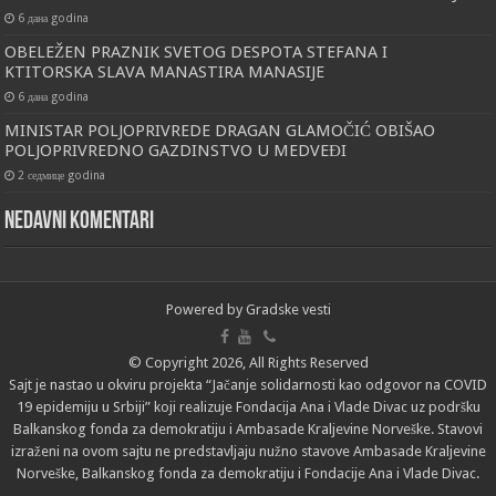
6 дана godina
OBELEŽEN PRAZNIK SVETOG DESPOTA STEFANA I
KTITORSKA SLAVA MANASTIRA MANASIJE
6 дана godina
MINISTAR POLJOPRIVREDE DRAGAN GLAMOČIĆ OBIŠAO
POLJOPRIVREDNO GAZDINSTVO U MEDVEĐI
2 седмице godina
Nedavni komentari
Powered by
Gradske vesti
© Copyright 2026, All Rights Reserved
Sajt je nastao u okviru projekta “Jačanje solidarnosti kao odgovor na COVID
19 epidemiju u Srbiji” koji realizuje Fondacija Ana i Vlade Divac uz podršku
Balkanskog fonda za demokratiju i Ambasade Kraljevine Norveške. Stavovi
izraženi na ovom sajtu ne predstavljaju nužno stavove Ambasade Kraljevine
Norveške, Balkanskog fonda za demokratiju i Fondacije Ana i Vlade Divac.
Designed by
izrada sajta