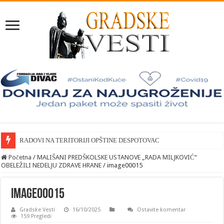
RADOVI NA TERITORIJI OPŠTINE DESPOTOVAC
Početna
/
MALIŠANI PREDŠKOLSKE USTANOVE „RADA MILJKOVIĆ“
OBELEŽILI NEDELJU ZDRAVE HRANE
/
image00015
image00015
Gradske Vesti
16/10/2025
Ostavite komentar
159 Pregledi