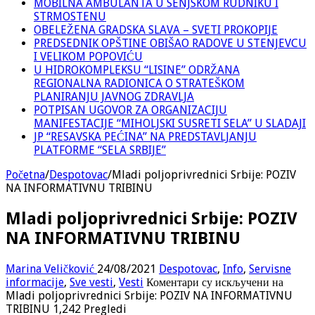
MOBILNA AMBULANTA U SENJSKOM RUDNIKU I
STRMOSTENU
OBELEŽENA GRADSKA SLAVA – SVETI PROKOPIJE
PREDSEDNIK OPŠTINE OBIŠAO RADOVE U STENJEVCU
I VELIKOM POPOVIĆU
U HIDROKOMPLEKSU “LISINE” ODRŽANA
REGIONALNA RADIONICA O STRATEŠKOM
PLANIRANJU JAVNOG ZDRAVLJA
POTPISAN UGOVOR ZA ORGANIZACIJU
MANIFESTACIJE “MIHOLJSKI SUSRETI SELA” U SLADAJI
JP “RESAVSKA PEĆINA” NA PREDSTAVLJANJU
PLATFORME “SELA SRBIJE”
Početna
/
Despotovac
/
Mladi poljoprivrednici Srbije: POZIV
NA INFORMATIVNU TRIBINU
Mladi poljoprivrednici Srbije: POZIV
NA INFORMATIVNU TRIBINU
Marina Veličković
24/08/2021
Despotovac
,
Info
,
Servisne
informacije
,
Sve vesti
,
Vesti
Коментари су искључени
на
Mladi poljoprivrednici Srbije: POZIV NA INFORMATIVNU
TRIBINU
1,242 Pregledi