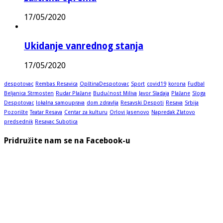
17/05/2020
Ukidanje vanrednog stanja
17/05/2020
despotovac
Rembas Resavica
OpštinaDespotovac
Sport
covid19
korona
Fudbal
Beljanica Strmosten
Rudar Plažane
Budućnost Miliva
Javor Sladaja
Plažane
Sloga
Despotovac
lokalna samouprava
dom zdravlja
Resavski Despoti
Resava
Srbija
Pozorište
Teatar Resava
Centar za kulturu
Orlovi Jasenovo
Napredak Zlatovo
predsednik
Resavac Subotica
Pridružite nam se na Facebook-u