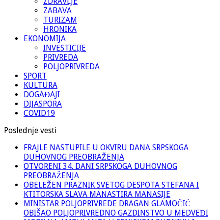
ZDRAVLJE
ZABAVA
TURIZAM
HRONIKA
EKONOMIJA
INVESTICIJE
PRIVREDA
POLJOPRIVREDA
SPORT
KULTURA
DOGAĐAJI
DIJASPORA
COVID19
Poslednje vesti
FRAJLE NASTUPILE U OKVIRU DANA SRPSKOGA
DUHOVNOG PREOBRAŽENJA
OTVORENI 34. DANI SRPSKOGA DUHOVNOG
PREOBRAŽENJA
OBELEŽEN PRAZNIK SVETOG DESPOTA STEFANA I
KTITORSKA SLAVA MANASTIRA MANASIJE
MINISTAR POLJOPRIVREDE DRAGAN GLAMOČIĆ
OBIŠAO POLJOPRIVREDNO GAZDINSTVO U MEDVEĐI