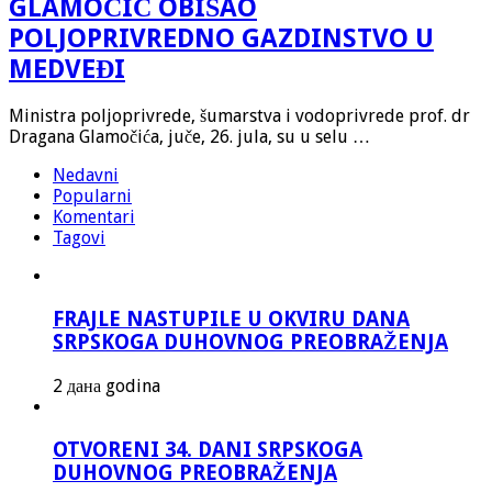
GLAMOČIĆ OBIŠAO
POLJOPRIVREDNO GAZDINSTVO U
MEDVEĐI
Ministra poljoprivrede, šumarstva i vodoprivrede prof. dr
Dragana Glamočića, juče, 26. jula, su u selu …
Nedavni
Popularni
Komentari
Tagovi
FRAJLE NASTUPILE U OKVIRU DANA
SRPSKOGA DUHOVNOG PREOBRAŽENJA
2 дана godina
OTVORENI 34. DANI SRPSKOGA
DUHOVNOG PREOBRAŽENJA