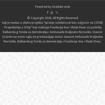
Powered by
Gradske vesti
© Copyright 2026, All Rights Reserved
Sajt je nastao u okviru projekta “Jačanje solidarnosti kao odgovor na COVID
19 epidemiju u Srbiji” koji realizuje Fondacija Ana i Vlade Divac uz podršku
Balkanskog fonda za demokratiju i Ambasade Kraljevine Norveške. Stavovi
izraženi na ovom sajtu ne predstavljaju nužno stavove Ambasade Kraljevine
Norveške, Balkanskog fonda za demokratiju i Fondacije Ana i Vlade Divac.
Designed by
izrada sajta