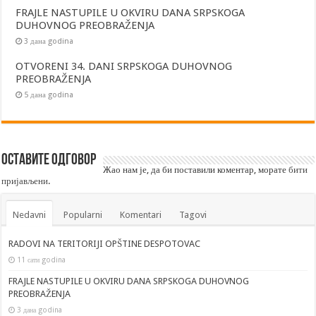
FRAJLE NASTUPILE U OKVIRU DANA SRPSKOGA
DUHOVNOG PREOBRAŽENJA
3 дана godina
OTVORENI 34. DANI SRPSKOGA DUHOVNOG
PREOBRAŽENJA
5 дана godina
Оставите одговор
Жао нам је, да би поставили коментар, морате
бити
пријављени
.
Nedavni
Popularni
Komentari
Tagovi
RADOVI NA TERITORIJI OPŠTINE DESPOTOVAC
11 сати godina
FRAJLE NASTUPILE U OKVIRU DANA SRPSKOGA DUHOVNOG
PREOBRAŽENJA
3 дана godina