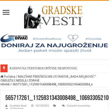
RADOVI NA TERITORIJI OPŠTINE DESPOTOVAC
Početna
/
MALIŠANI PREDŠKOLSKE USTANOVE „RADA MILJKOVIĆ“
OBELEŽILI NEDELJU ZDRAVE
HRANE
/
565717261_1125931343008498_1069330521054029384_n
565717261_1125931343008498_1069330521
Gradske Vesti
16/10/2025
Ostavite komentar
60 Pregledi