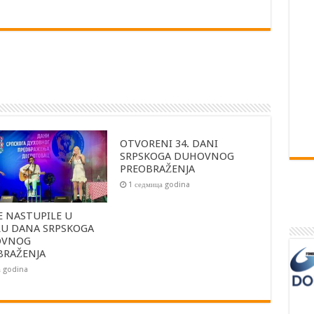
OTVORENI 34. DANI
SRPSKOGA DUHOVNOG
PREOBRAŽENJA
1 седмица godina
E NASTUPILE U
RU DANA SRPSKOGA
OVNOG
BRAŽENJA
а godina