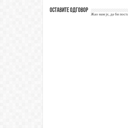
Оставите одговор
Жао нам је, да би пос