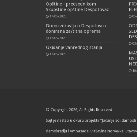
Opštine i predsednikom
PRI
Skupštine opštine Despotovac
ELE
17/05/2020
05
Domu zdravlja u Despotovcu
OD
donirana zaštitna oprema
SED
DE
17/05/2020
03
Ukidanje vanrednog stanja
MAS
17/05/2020
UST
NED
10
© Copyright 2026, All Rights Reserved
Sajt je nastao u okviru projekta “Jačanje solidarnos
demokratiju i Ambasade Kraljevine Norveške. Stavov