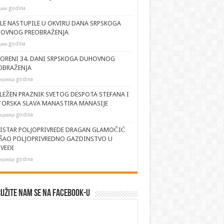
дана godina
JLE NASTUPILE U OKVIRU DANA SRPSKOGA
OVNOG PREOBRAŽENJA
дана godina
ORENI 34. DANI SRPSKOGA DUHOVNOG
OBRAŽENJA
седмица godina
LEŽEN PRAZNIK SVETOG DESPOTA STEFANA I
TORSKA SLAVA MANASTIRA MANASIJE
седмица godina
ISTAR POLJOPRIVREDE DRAGAN GLAMOČIĆ
ŠAO POLJOPRIVREDNO GAZDINSTVO U
VEĐI
седмице godina
užite nam se na Facebook-u