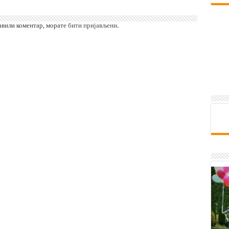
тавили коментар, морате
бити пријављени
.