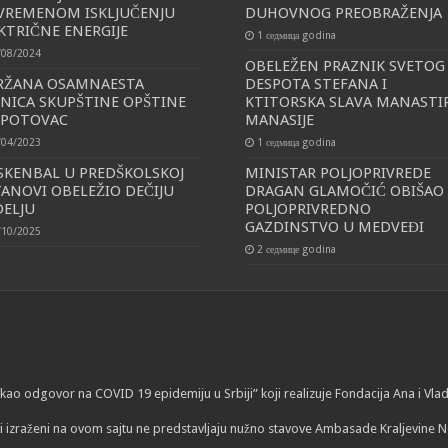
VREMENOM ISKLJUČENJU
DUHOVNOG PREOBRAŽENJA
KTRIČNE ENERGIJE
1 седмица godina
/08/2024
OBELEŽEN PRAZNIK SVETOG
RŽANA OSAMNAESTA
DESPOTA STEFANA I
NICA SKUPŠTINE OPŠTINE
KTITORSKA SLAVA MANASTI
SPOTOVAC
MANASIJE
/04/2023
1 седмица godina
KENBAL U PREDŠKOLSKOJ
MINISTAR POLJOPRIVREDE
ANOVI OBELEŽIO DEČIJU
DRAGAN GLAMOČIĆ OBIŠAO
ELJU
POLJOPRIVREDNO
GAZDINSTVO U MEDVEĐI
/10/2025
2 седмице godina
ti kao odgovor na COVID 19 epidemiju u Srbiji” koji realizuje Fondacija Ana i V
i izraženi na ovom sajtu ne predstavljaju nužno stavove Ambasade Kraljevine N