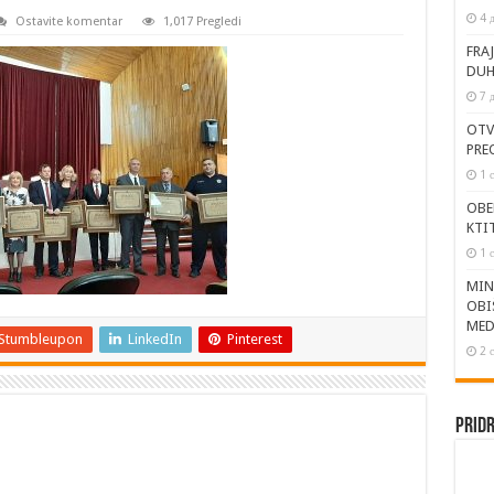
4 
Ostavite komentar
1,017 Pregledi
FRA
DUH
7 
OTV
PRE
1 
OBE
KTI
1 
MIN
OBI
MED
Stumbleupon
LinkedIn
Pinterest
2 
Pridr