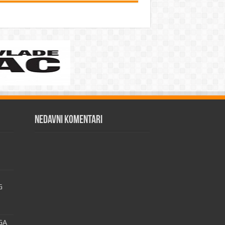
Nedavni komentari
G
GA