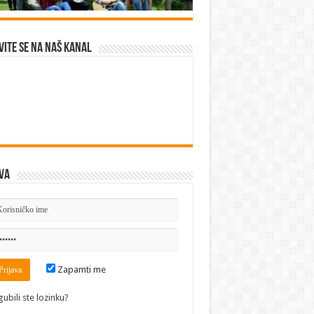
vite se na naš kanal
va
Zapamti me
gubili ste lozinku?