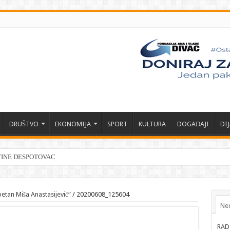
DRUŠTVO
EKONOMIJA
SPORT
KULTURA
DOGAĐAJI
DI
TINE DESPOTOVAC
etan Miša Anastasijević“
/
20200608_125604
Ne
RAD