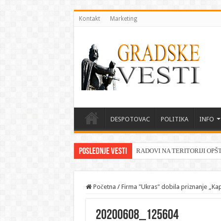
Kontakt
Marketing
DESPOTOVAC
POLITIKA
INFO
Poslednje vesti
RADOVI NA TERITORIJI OPŠ
Početna
/
Firma "Ukras" dobila priznanje „Kap
20200608_125604