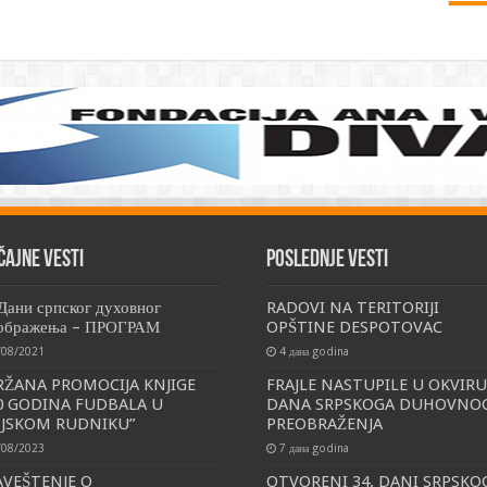
čajne vesti
Poslednje vesti
 Дани српског духовног
RADOVI NA TERITORIJI
ображења – ПРОГРАМ
OPŠTINE DESPOTOVAC
/08/2021
4 дана godina
ŽANA PROMOCIJA KNJIGE
FRAJLE NASTUPILE U OKVIRU
0 GODINA FUDBALA U
DANA SRPSKOGA DUHOVNO
NJSKOM RUDNIKU”
PREOBRAŽENJA
/08/2023
7 дана godina
VEŠTENJE O
OTVORENI 34. DANI SRPSKO