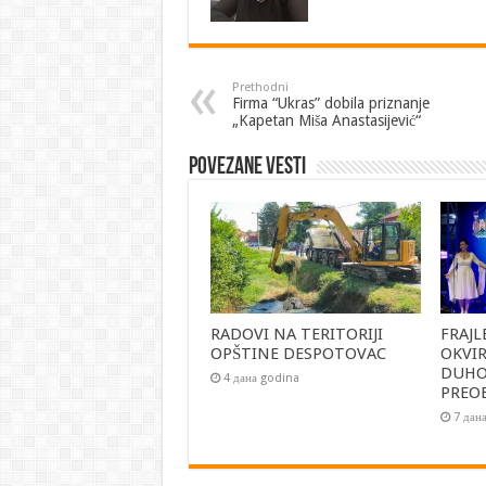
Prethodni
Firma “Ukras” dobila priznanje
„Kapetan Miša Anastasijević“
Povezane vesti
RADOVI NA TERITORIJI
FRAJL
OPŠTINE DESPOTOVAC
OKVI
DUH
4 дана godina
PREO
7 дан