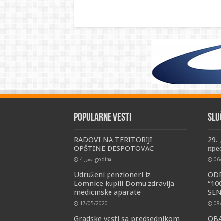
Popularne vesti
Slu
RADOVI NA TERITORIJI
29.
OPŠTINE DESPOTOVAC
пре
4 дана godina
06
Udruženi penzioneri iz
ODR
Lomnice kupili Domu zdravlja
“10
medicinske aparate
SE
17/05/2020
08
Gradske vesti sa predsednikom
OBA