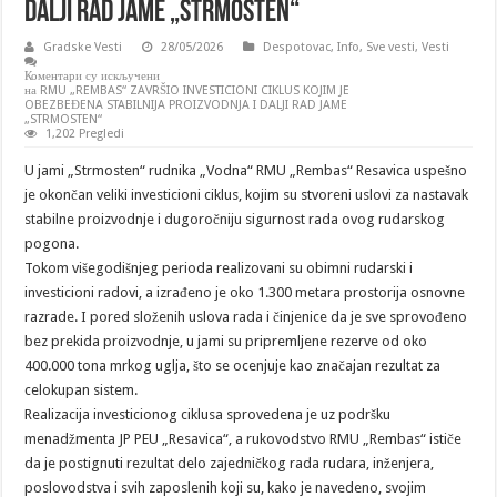
DALJI RAD JAME „STRMOSTEN“
Gradske Vesti
28/05/2026
Despotovac
,
Info
,
Sve vesti
,
Vesti
Коментари су искључени
на RMU „REMBAS“ ZAVRŠIO INVESTICIONI CIKLUS KOJIM JE
OBEZBEĐENA STABILNIJA PROIZVODNJA I DALJI RAD JAME
„STRMOSTEN“
1,202 Pregledi
U jami „Strmosten“ rudnika „Vodna“ RMU „Rembas“ Resavica uspešno
je okončan veliki investicioni ciklus, kojim su stvoreni uslovi za nastavak
stabilne proizvodnje i dugoročniju sigurnost rada ovog rudarskog
pogona.
Tokom višegodišnjeg perioda realizovani su obimni rudarski i
investicioni radovi, a izrađeno je oko 1.300 metara prostorija osnovne
razrade. I pored složenih uslova rada i činjenice da je sve sprovođeno
bez prekida proizvodnje, u jami su pripremljene rezerve od oko
400.000 tona mrkog uglja, što se ocenjuje kao značajan rezultat za
celokupan sistem.
Realizacija investicionog ciklusa sprovedena je uz podršku
menadžmenta JP PEU „Resavica“, a rukovodstvo RMU „Rembas“ ističe
da je postignuti rezultat delo zajedničkog rada rudara, inženjera,
poslovodstva i svih zaposlenih koji su, kako je navedeno, svojim