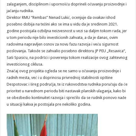
zalaganjem, disciplinom i upornošću doprineli očuvanju proizvodnje i
jačanju rudnika.
Direktor RMU “Rembas” Nenad Lukić, ocenjuje da ovakav ishod
posebno dobija na težini ako se ima u vidu da je sredinom 2021.
godine postojala ozbiljna neizvesnost u vezi sa daljim tokom rada, jer
u tom periodu nije bilo investicionih zahvata, a da je danas, ovim
radovima napravljen osnov za novu fazu razvoja i veću sigurnost
poslovanja. Takođe se zahvalio posebno direktoru JP PEU „Resavica“,
Saši Spasiću, na podršci i poverenju tokom realizacije ovog zahtevnog
investicionog ciklusa.
Značaj ovog projekta ogleda se ne samo u očuvanju proizvodnje i
radnih mesta, već i u doprinosu privrednoj stabilnosti opštine
Despotovac i šireg područja, te iz rukovodstva rudnika poručuju da će
prioritet u narednom periodu biti nastavak planskih ulaganja, kako bi
se obezbedio kontinuitet razvoja i sprečilo da se rudnik ponovo nađe
u situaciji kakva je postojala pre nekoliko godina.