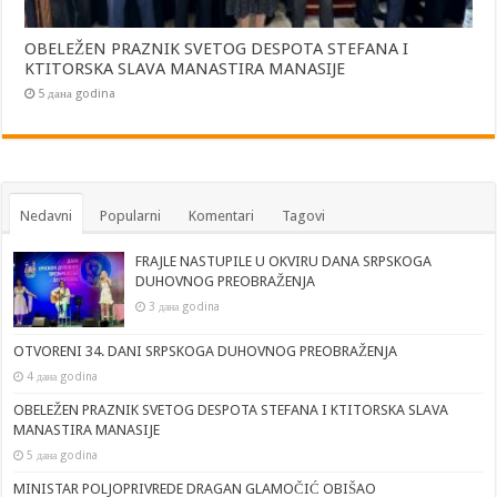
OBELEŽEN PRAZNIK SVETOG DESPOTA STEFANA I
KTITORSKA SLAVA MANASTIRA MANASIJE
5 дана godina
Nedavni
Popularni
Komentari
Tagovi
FRAJLE NASTUPILE U OKVIRU DANA SRPSKOGA
DUHOVNOG PREOBRAŽENJA
3 дана godina
OTVORENI 34. DANI SRPSKOGA DUHOVNOG PREOBRAŽENJA
4 дана godina
OBELEŽEN PRAZNIK SVETOG DESPOTA STEFANA I KTITORSKA SLAVA
MANASTIRA MANASIJE
5 дана godina
MINISTAR POLJOPRIVREDE DRAGAN GLAMOČIĆ OBIŠAO