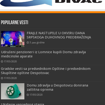
Popularne vesti
FRAJLE NASTUPILE U OKVIRU DANA
SRPSKOGA DUHOVNOG PREOBRAŽENJA
3 дана godina
Udruženi penzioneri iz Lomnice kupili Domu zdravlja
medicinske aparate
17/05/2020
Gradske vesti sa predsednikom Opštine i predsednikom
Skupštine opštine Despotovac
17/05/2020
Domu zdravlja u Despotovcu donirana
zaštitna oprema
17/05/2020
Ukidanje vanrednog stanja