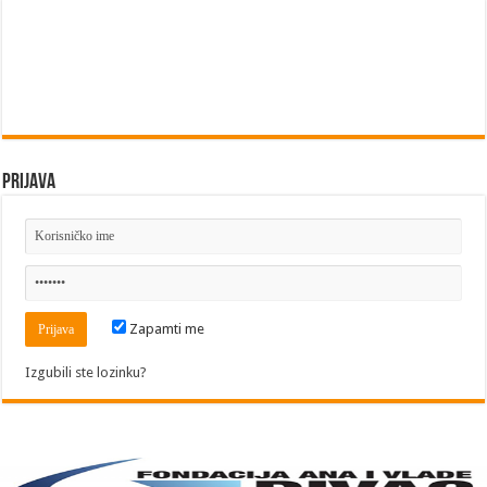
Prijava
Zapamti me
Izgubili ste lozinku?