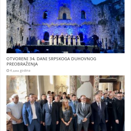
OTVORENI 34. DANI SRPSKOGA DUHOVNOG
PREOBRAŽENJA
4 дана godina