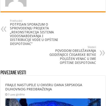
Prethodni
POTPISAN SPORAZUM O
SPROVOĐENJU PROJEKTA
„REKONSTRUKCIJA SISTEMA
VODOSNABDEVANJA I
DISTRIBUCIJE VODE U OPŠTINI
DESPOTOVAC”
Sledeći
POVODOM OBELEŽAVANJA
GODIŠNJICE ČEGARSKE BITKE
POLOŽEN VENAC U IME
OPŠTINE DESPOTOVAC
Povezane vesti
FRAJLE NASTUPILE U OKVIRU DANA SRPSKOGA
DUHOVNOG PREOBRAŽENJA
3 дана godina