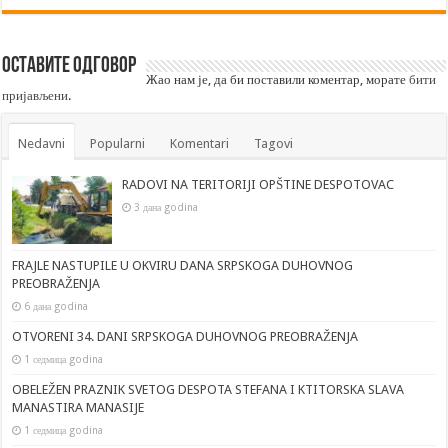
Оставите одговор
Жао нам је, да би поставили коментар, морате
бити
пријављени
.
Nedavni
Popularni
Komentari
Tagovi
RADOVI NA TERITORIJI OPŠTINE DESPOTOVAC
3 дана godina
FRAJLE NASTUPILE U OKVIRU DANA SRPSKOGA DUHOVNOG
PREOBRAŽENJA
6 дана godina
OTVORENI 34. DANI SRPSKOGA DUHOVNOG PREOBRAŽENJA
1 седмица godina
OBELEŽEN PRAZNIK SVETOG DESPOTA STEFANA I KTITORSKA SLAVA
MANASTIRA MANASIJE
1 седмица godina