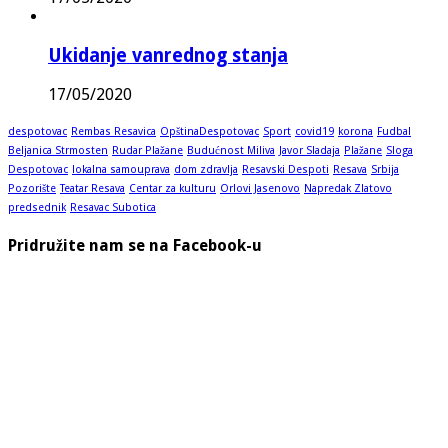
Ukidanje vanrednog stanja
17/05/2020
despotovac
Rembas Resavica
OpštinaDespotovac
Sport
covid19
korona
Fudbal
Beljanica Strmosten
Rudar Plažane
Budućnost Miliva
Javor Sladaja
Plažane
Sloga
Despotovac
lokalna samouprava
dom zdravlja
Resavski Despoti
Resava
Srbija
Pozorište
Teatar Resava
Centar za kulturu
Orlovi Jasenovo
Napredak Zlatovo
predsednik
Resavac Subotica
Pridružite nam se na Facebook-u