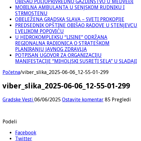
OBIŠAO POLJOPRIVREDNO GAZDINSTVO U MEDVEĐI
MOBILNA AMBULANTA U SENJSKOM RUDNIKU I
STRMOSTENU
OBELEŽENA GRADSKA SLAVA – SVETI PROKOPIJE
PREDSEDNIK OPŠTINE OBIŠAO RADOVE U STENJEVCU
I VELIKOM POPOVIĆU
U HIDROKOMPLEKSU “LISINE” ODRŽANA
REGIONALNA RADIONICA O STRATEŠKOM
PLANIRANJU JAVNOG ZDRAVLJA
POTPISAN UGOVOR ZA ORGANIZACIJU
MANIFESTACIJE “MIHOLJSKI SUSRETI SELA” U SLADAJI
Početna
/
viber_slika_2025-06-06_12-55-01-299
viber_slika_2025-06-06_12-55-01-299
Gradske Vesti
06/06/2025
Ostavite komentar
85 Pregledi
Podeli
Facebook
Twitter