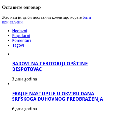
Оставите одговор
Жао нам је, да би поставили коментар, морате
бити
пријављени
.
Nedavni
Popularni
Komentari
Tagovi
RADOVI NA TERITORIJI OPŠTINE
DESPOTOVAC
3 дана godina
FRAJLE NASTUPILE U OKVIRU DANA
SRPSKOGA DUHOVNOG PREOBRAŽENJA
6 дана godina