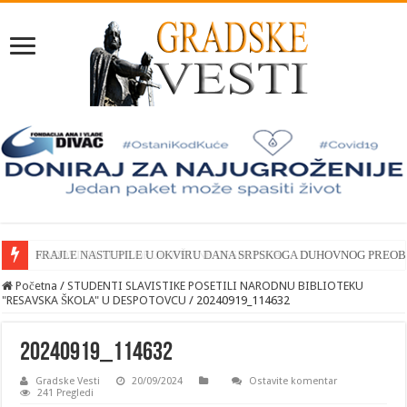
FRAJLE NASTUPILE U OKVIRU DANA SRPSKOGA DUHOVNOG PREO
Početna
/
STUDENTI SLAVISTIKE POSETILI NARODNU BIBLIOTEKU
"RESAVSKA ŠKOLA" U DESPOTOVCU
/
20240919_114632
20240919_114632
Gradske Vesti
20/09/2024
Ostavite komentar
241 Pregledi