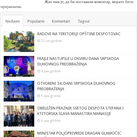
Жао нам је, да би поставили коментар, морате
бити
пријављени
.
Nedavni
Popularni
Komentari
Tagovi
RADOVI NA TERITORIJI OPŠTINE DESPOTOVAC
23 сата godina
FRAJLE NASTUPILE U OKVIRU DANA SRPSKOGA
DUHOVNOG PREOBRAŽENJA
4 дана godina
OTVORENI 34. DANI SRPSKOGA DUHOVNOG
PREOBRAŽENJA
5 дана godina
OBELEŽEN PRAZNIK SVETOG DESPOTA STEFANA I
KTITORSKA SLAVA MANASTIRA MANASIJE
6 дана godina
MINISTAR POLJOPRIVREDE DRAGAN GLAMOČIĆ