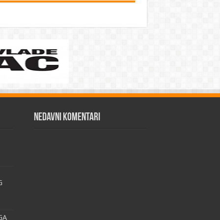
Nedavni komentari
G
GA