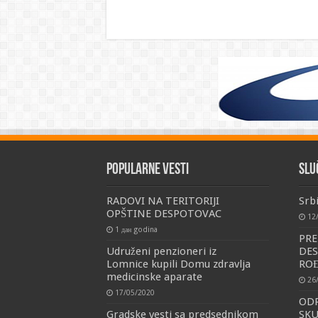
Popularne vesti
Slu
RADOVI NA TERITORIJI
Srbi
OPŠTINE DESPOTOVAC
12
1 дан godina
PRE
Udruženi penzioneri iz
DES
Lomnice kupili Domu zdravlja
RO
medicinske aparate
26
17/05/2020
ODR
Gradske vesti sa predsednikom
SKU