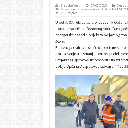
Gradske Vesti
07/02/2025
Despot
Коментари су искључени
на RADOVI NA ENERG
765 Pregledi
U petak 07. februara, je predsednik Opštine
obišao gradilište u Osnovnoj školi “Đura Jak
energetske sanacije objekata od javnog zna
škole.
Realizacija ovih radova će doprieti ne samo 
obrazovanje ali i smanjiti potrošnju električne
Projekat se sprovodi uz podršku Ministarstva
dok je Opština Despotovac izdvojila 4.120.33