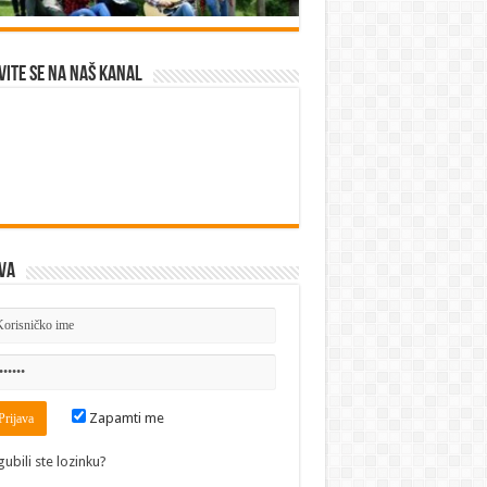
vite se na naš kanal
va
Zapamti me
gubili ste lozinku?