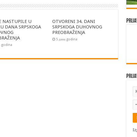
Prija
E NASTUPILE U
OTVORENI 34. DANI
RU DANA SRPSKOGA
SRPSKOGA DUHOVNOG
OVNOG
PREOBRAŽENJA
BRAŽENJA
5 дана godina
а godina
Prija
Iz