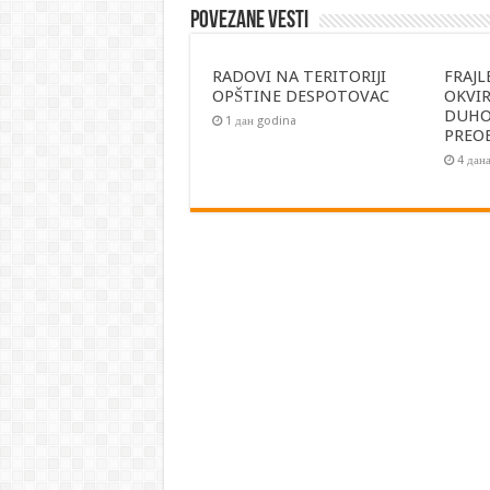
Povezane vesti
RADOVI NA TERITORIJI
FRAJL
OPŠTINE DESPOTOVAC
OKVI
DUH
1 дан godina
PREO
4 дан