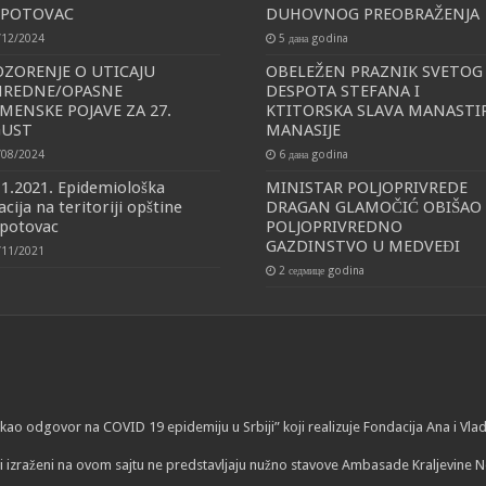
SPOTOVAC
DUHOVNOG PREOBRAŽENJA
/12/2024
5 дана godina
ZORENJE O UTICAJU
OBELEŽEN PRAZNIK SVETOG
NREDNE/OPASNE
DESPOTA STEFANA I
MENSKE POJAVE ZA 27.
KTITORSKA SLAVA MANASTI
GUST
MANASIJE
/08/2024
6 дана godina
11.2021. Epidemiološka
MINISTAR POLJOPRIVREDE
acija na teritoriji opštine
DRAGAN GLAMOČIĆ OBIŠAO
potovac
POLJOPRIVREDNO
GAZDINSTVO U MEDVEĐI
/11/2021
2 седмице godina
ti kao odgovor na COVID 19 epidemiju u Srbiji” koji realizuje Fondacija Ana i V
i izraženi na ovom sajtu ne predstavljaju nužno stavove Ambasade Kraljevine N