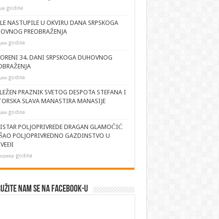
дан godina
JLE NASTUPILE U OKVIRU DANA SRPSKOGA
OVNOG PREOBRAŽENJA
дана godina
ORENI 34. DANI SRPSKOGA DUHOVNOG
OBRAŽENJA
дана godina
LEŽEN PRAZNIK SVETOG DESPOTA STEFANA I
TORSKA SLAVA MANASTIRA MANASIJE
дана godina
ISTAR POLJOPRIVREDE DRAGAN GLAMOČIĆ
ŠAO POLJOPRIVREDNO GAZDINSTVO U
VEĐI
седмице godina
užite nam se na Facebook-u