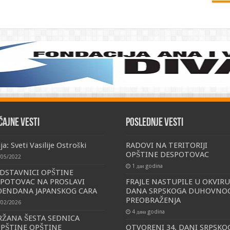
čajne vesti
Poslednje vesti
ja: Sveti Vasilije Ostroški
RADOVI NA TERITORIJI
OPŠTINE DESPOTOVAC
/05/2022
1 дан godina
DSTAVNICI OPŠTINE
POTOVAC NA PROSLAVI
FRAJLE NASTUPILE U OKVIRU
ĐENDANA JAPANSKOG CARA
DANA SRPSKOGA DUHOVNO
PREOBRAŽENJA
/02/2026
4 дана godina
ŽANA ŠESTA SEDNICA
PŠTINE OPŠTINE
OTVORENI 34. DANI SRPSKO