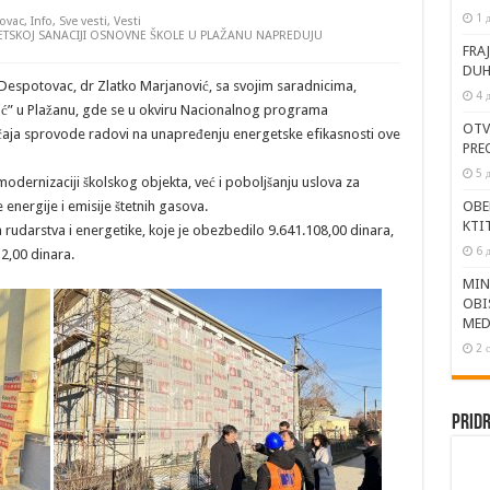
1 
ovac
,
Info
,
Sve vesti
,
Vesti
ETSKOJ SANACIJI OSNOVNE ŠKOLE U PLAŽANU NAPREDUJU
FRA
DUH
 Despotovac, dr Zlatko Marjanović, sa svojim saradnicima,
4 
šić” u Plažanu, gde se u okviru Nacionalnog programa
OTV
čaja sprovode radovi na unapređenju energetske efikasnosti ove
PRE
5 
modernizaciji školskog objekta, već i poboljšanju uslova za
 energije i emisije štetnih gasova.
OBE
KTI
 rudarstva i energetike, koje je obezbedilo 9.641.108,00 dinara,
6 
2,00 dinara.
MIN
OBI
MED
2 
Pridr