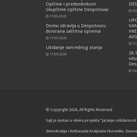
Opštine i predsednikom
DE
Skupštine opštine Despotovac
20
17/05/2020
UPO
Domu zdravlja u Despotovcu
VA
donirana zaštitna oprema
VRE
AV
17/05/2020
27
Ukidanje vanrednog stanja
26.
17/05/2020
situ
Des
26
© Copyright 2026, All Rights Reserved
Sajt je nastao u okviru projekta “Jačanje solidarnos
demokratiju i Ambasade Kraljevine Norveške. Stavov