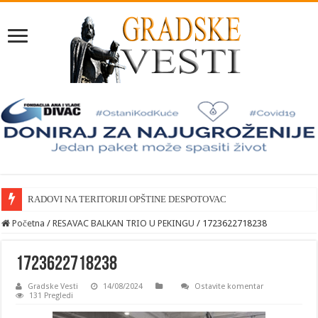
RADOVI NA TERITORIJI OPŠTINE DESPOTOVAC
Početna
/
RESAVAC BALKAN TRIO U PEKINGU
/
1723622718238
1723622718238
Gradske Vesti
14/08/2024
Ostavite komentar
131 Pregledi