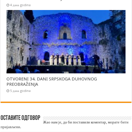
4 дана godina
OTVORENI 34. DANI SRPSKOGA DUHOVNOG
PREOBRAŽENJA
5 дана godina
Оставите одговор
Жао нам је, да би поставили коментар, морате
бити
пријављени
.