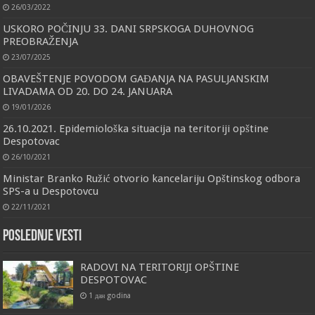
26/03/2022
USKORO POČINJU 33. DANI SRPSKOGA DUHOVNOG
PREOBRAŽENJA
23/07/2025
OBAVEŠTENJE POVODOM GAĐANJA NA PASULJANSKIM
LIVADAMA OD 20. DO 24. JANUARA
19/01/2026
26.10.2021. Epidemiološka situacija na teritoriji opštine
Despotovac
26/10/2021
Ministar Branko Ružić otvorio kancelariju Opštinskog odbora
SPS-a u Despotovcu
22/11/2021
Poslednje vesti
RADOVI NA TERITORIJI OPŠTINE
DESPOTOVAC
1 дан godina