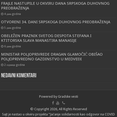
FRAJLE NASTUPILE U OKVIRU DANA SRPSKOGA DUHOVNOG
PREOBRAŽENJA
4 дана godina
OTVORENI 34. DANI SRPSKOGA DUHOVNOG PREOBRAŽENJA
5 дана godina
OBELEŽEN PRAZNIK SVETOG DESPOTA STEFANA I
KTITORSKA SLAVA MANASTIRA MANASIJE
6 дана godina
MINISTAR POLJOPRIVREDE DRAGAN GLAMOČIĆ OBIŠAO
POLJOPRIVREDNO GAZDINSTVO U MEDVEĐI
2 седмице godina
Nedavni komentari
Powered by
Gradske vesti
© Copyright 2026, All Rights Reserved
Sajt je nastao u okviru projekta “Jačanje solidarnosti kao odgovor na COVID