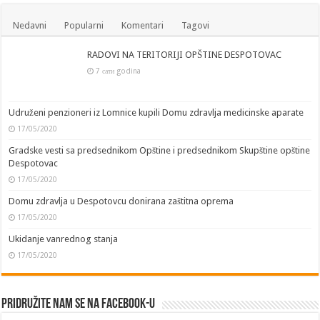
Nedavni
Popularni
Komentari
Tagovi
RADOVI NA TERITORIJI OPŠTINE DESPOTOVAC
7 сати godina
Udruženi penzioneri iz Lomnice kupili Domu zdravlja medicinske aparate
17/05/2020
Gradske vesti sa predsednikom Opštine i predsednikom Skupštine opštine
Despotovac
17/05/2020
Domu zdravlja u Despotovcu donirana zaštitna oprema
17/05/2020
Ukidanje vanrednog stanja
17/05/2020
Pridružite nam se na Facebook-u