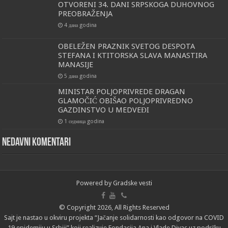
OTVORENI 34. DANI SRPSKOGA DUHOVNOG
PREOBRAŽENJA
4 дана godina
OBELEŽEN PRAZNIK SVETOG DESPOTA
STEFANA I KTITORSKA SLAVA MANASTIRA
MANASIJE
5 дана godina
MINISTAR POLJOPRIVREDE DRAGAN
GLAMOČIĆ OBIŠAO POLJOPRIVREDNO
GAZDINSTVO U MEDVEĐI
1 седмица godina
Nedavni komentari
Powered by
Gradske vesti
© Copyright 2026, All Rights Reserved
Sajt je nastao u okviru projekta “Jačanje solidarnosti kao odgovor na COVID
19 epidemiju u Srbiji” koji realizuje Fondacija Ana i Vlade Divac uz podršku