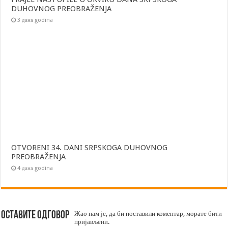
DUHOVNOG PREOBRAŽENJA
3 дана godina
OTVORENI 34. DANI SRPSKOGA DUHOVNOG
PREOBRAŽENJA
4 дана godina
Оставите одговор
Жао нам је, да би поставили коментар, морате
бити
пријављени
.