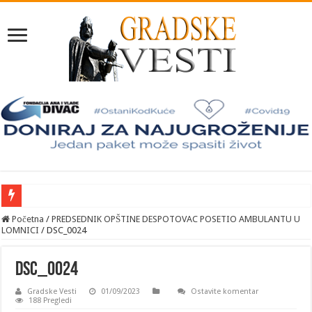
RADOVI NA TERITORIJI OPŠTINE DESPOTOVAC
Početna
/
PREDSEDNIK OPŠTINE DESPOTOVAC POSETIO AMBULANTU U
LOMNICI
/
DSC_0024
FRAJLE NASTUPILE U OKVIRU DANA SRPSKOGA DUHOVNOG PREOBRAŽ
OTVORENI 34. DANI SRPSKOGA DUHOVNOG PREOBRAŽENJA
DSC_0024
OBELEŽEN PRAZNIK SVETOG DESPOTA STEFANA I KTITORSKA SLAVA M
Gradske Vesti
01/09/2023
Ostavite komentar
188 Pregledi
MINISTAR POLJOPRIVREDE DRAGAN GLAMOČIĆ OBIŠAO POLJOPRIVRE