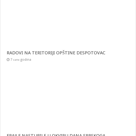
RADOVI NA TERITORIJI OPŠTINE DESPOTOVAC
7 сати godina
FRAJLE NASTUPILE U OKVIRU DANA SRPSKOGA