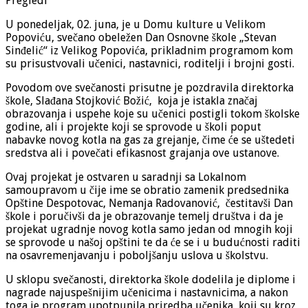
Pregledi
U ponedeljak, 02. juna, je u Domu kulture u Velikom
Popoviću, svečano obeležen Dan Osnovne škole „Stevan
Sinđelić“ iz Velikog Popovića, prikladnim programom kom
su prisustvovali učenici, nastavnici, roditelji i brojni gosti.
Povodom ove svečanosti prisutne je pozdravila direktorka
škole, Slađana Stojković Božić, koja je istakla značaj
obrazovanja i uspehe koje su učenici postigli tokom školske
godine, ali i projekte koji se sprovode u školi poput
nabavke novog kotla na gas za grejanje, čime će se uštedeti
sredstva ali i povečati efikasnost grajanja ove ustanove.
Ovaj projekat je ostvaren u saradnji sa Lokalnom
samoupravom u čije ime se obratio zamenik predsednika
Opštine Despotovac, Nemanja Radovanović, čestitavši Dan
škole i poručivši da je obrazovanje temelj društva i da je
projekat ugradnje novog kotla samo jedan od mnogih koji
se sprovode u našoj opštini te da će se i u budućnosti raditi
na osavremenjavanju i poboljšanju uslova u školstvu.
U sklopu svečanosti, direktorka škole dodelila je diplome i
nagrade najuspešnijim učenicima i nastavnicima, a nakon
toga je program upotpunila priredba učenika, koji su kroz