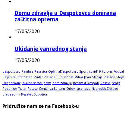
Domu zdravlja u Despotovcu donirana
zaštitna oprema
17/05/2020
Ukidanje vanrednog stanja
17/05/2020
despotovac
Rembas Resavica
OpštinaDespotovac
Sport
covid19
korona
Fudbal
Beljanica Strmosten
Rudar Plažane
Budućnost Miliva
Javor Sladaja
Plažane
Sloga
Despotovac
lokalna samouprava
dom zdravlja
Resavski Despoti
Resava
Srbija
Pozorište
Teatar Resava
Centar za kulturu
Orlovi Jasenovo
Napredak Zlatovo
predsednik
Resavac Subotica
Pridružite nam se na Facebook-u