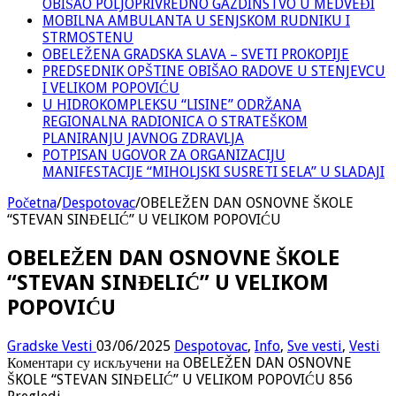
OBIŠAO POLJOPRIVREDNO GAZDINSTVO U MEDVEĐI
MOBILNA AMBULANTA U SENJSKOM RUDNIKU I
STRMOSTENU
OBELEŽENA GRADSKA SLAVA – SVETI PROKOPIJE
PREDSEDNIK OPŠTINE OBIŠAO RADOVE U STENJEVCU
I VELIKOM POPOVIĆU
U HIDROKOMPLEKSU “LISINE” ODRŽANA
REGIONALNA RADIONICA O STRATEŠKOM
PLANIRANJU JAVNOG ZDRAVLJA
POTPISAN UGOVOR ZA ORGANIZACIJU
MANIFESTACIJE “MIHOLJSKI SUSRETI SELA” U SLADAJI
Početna
/
Despotovac
/
OBELEŽEN DAN OSNOVNE ŠKOLE
“STEVAN SINĐELIĆ” U VELIKOM POPOVIĆU
OBELEŽEN DAN OSNOVNE ŠKOLE
“STEVAN SINĐELIĆ” U VELIKOM
POPOVIĆU
Gradske Vesti
03/06/2025
Despotovac
,
Info
,
Sve vesti
,
Vesti
Коментари су искључени
на OBELEŽEN DAN OSNOVNE
ŠKOLE “STEVAN SINĐELIĆ” U VELIKOM POPOVIĆU
856