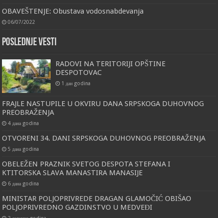
OBAVEŠTENJE: Obustava vodosnabdevanja
06/07/2022
Poslednje vesti
RADOVI NA TERITORIJI OPŠTINE
DESPOTOVAC
1 дан godina
FRAJLE NASTUPILE U OKVIRU DANA SRPSKOGA DUHOVNOG
PREOBRAŽENJA
4 дана godina
OTVORENI 34. DANI SRPSKOGA DUHOVNOG PREOBRAŽENJA
5 дана godina
OBELEŽEN PRAZNIK SVETOG DESPOTA STEFANA I
KTITORSKA SLAVA MANASTIRA MANASIJE
6 дана godina
MINISTAR POLJOPRIVREDE DRAGAN GLAMOČIĆ OBIŠAO
POLJOPRIVREDNO GAZDINSTVO U MEDVEĐI
2 седмице godina