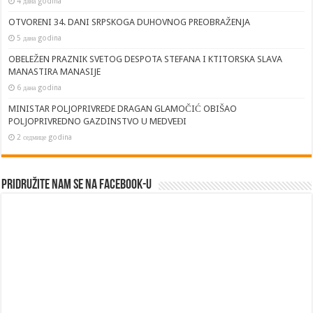
4 дана godina
OTVORENI 34. DANI SRPSKOGA DUHOVNOG PREOBRAŽENJA
5 дана godina
OBELEŽEN PRAZNIK SVETOG DESPOTA STEFANA I KTITORSKA SLAVA
MANASTIRA MANASIJE
6 дана godina
MINISTAR POLJOPRIVREDE DRAGAN GLAMOČIĆ OBIŠAO
POLJOPRIVREDNO GAZDINSTVO U MEDVEĐI
2 седмице godina
Pridružite nam se na Facebook-u