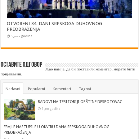
OTVORENI 34. DANI SRPSKOGA DUHOVNOG
PREOBRAŽENJA
5 дана godina
Оставите одговор
Жао нам је, да би поставили коментар, морате
бити
пријављени
.
Nedavni
Popularni
Komentari
Tagovi
RADOVI NA TERITORIJI OPŠTINE DESPOTOVAC
1 дан godina
FRAJLE NASTUPILE U OKVIRU DANA SRPSKOGA DUHOVNOG
PREOBRAŽENJA