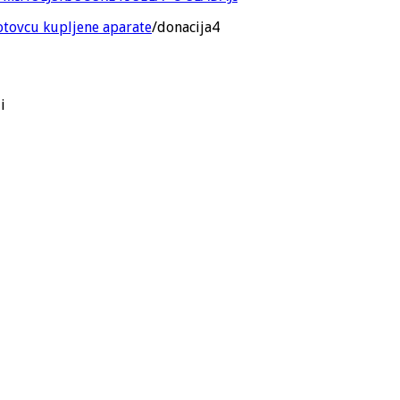
otovcu kupljene aparate
/
donacija4
i