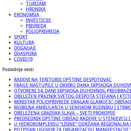
TURIZAM
HRONIKA
EKONOMIJA
INVESTICIJE
PRIVREDA
POLJOPRIVREDA
SPORT
KULTURA
DOGAĐAJI
DIJASPORA
COVID19
Poslednje vesti
RADOVI NA TERITORIJI OPŠTINE DESPOTOVAC
FRAJLE NASTUPILE U OKVIRU DANA SRPSKOGA DUHO
OTVORENI 34. DANI SRPSKOGA DUHOVNOG PREOBRAŽ
OBELEŽEN PRAZNIK SVETOG DESPOTA STEFANA I KTIT
MINISTAR POLJOPRIVREDE DRAGAN GLAMOČIĆ OBIŠAO
MOBILNA AMBULANTA U SENJSKOM RUDNIKU I STRM
OBELEŽENA GRADSKA SLAVA – SVETI PROKOPIJE
PREDSEDNIK OPŠTINE OBIŠAO RADOVE U STENJEVCU I
U HIDROKOMPLEKSU “LISINE” ODRŽANA REGIONALNA 
POTPISAN UGOVOR ZA ORGANIZACIJU MANIFESTACIJE “M