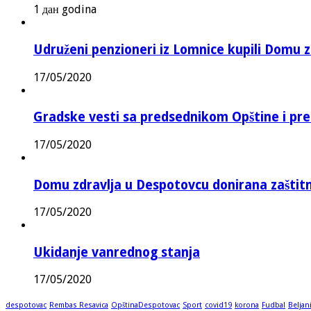
1 дан godina
Udruženi penzioneri iz Lomnice kupili Domu 
17/05/2020
Gradske vesti sa predsednikom Opštine i pr
17/05/2020
Domu zdravlja u Despotovcu donirana zašti
17/05/2020
Ukidanje vanrednog stanja
17/05/2020
despotovac
Rembas Resavica
OpštinaDespotovac
Sport
covid19
korona
Fudbal
Beljan