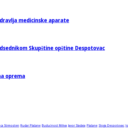
zdravlja medicinske aparate
edsednikom Skupštine opštine Despotovac
tna oprema
ica Strmosten
Rudar Plažane
Budućnost Miliva
Javor Sladaja
Plažane
Sloga Despotovac
l