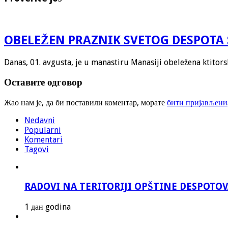
OBELEŽEN PRAZNIK SVETOG DESPOTA 
Danas, 01. avgusta, je u manastiru Manasiji obeležena ktitor
Оставите одговор
Жао нам је, да би поставили коментар, морате
бити пријављени
Nedavni
Popularni
Komentari
Tagovi
RADOVI NA TERITORIJI OPŠTINE DESPOTO
1 дан godina