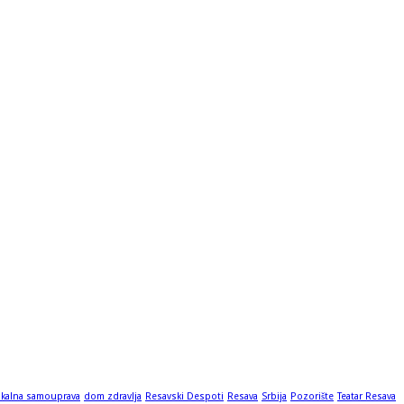
okalna samouprava
dom zdravlja
Resavski Despoti
Resava
Srbija
Pozorište
Teatar Resava