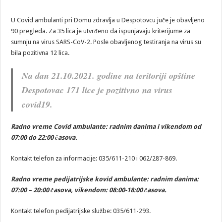
POTPISAN UGOVOR ZA ORGANIZACIJU MANIFESTACIJE “MIHOLJSKI SUSR
U Covid ambulanti pri Domu zdravlja u Despotovcu juče je obavljeno
90 pregleda. Za 35 lica je utvrđeno da ispunjavaju kriterijume za
sumnju na virus SARS-CoV-2. Posle obavljenog testiranja na virus su
bila pozitivna 12 lica.
Na dan 21.
10.2021. godine na teritoriji opštine
Despotovac 171
lice je pozitivno na virus
covid19.
Radno vreme Covid ambulante: radnim danima i vikendom od
07:00 do 22:00 časova.
Kontakt telefon za informacije: 035/611-210 i 062/287-869.
Radno vreme pedijatrijske kovid ambulante:
radnim danima:
07:00 – 20:00 časova,
vikendom: 08:00-18:00 časova.
Kontakt telefon pedijatrijske službe: 035/611-293.