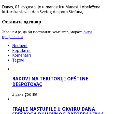
Danas, 01. avgusta, je u manastiru Manasiji obeležena
ktitorska slava i dan Svetog despota Stefana, …
Оставите одговор
Жао нам је, да би поставили коментар, морате
бити
пријављени
.
Nedavni
Popularni
Komentari
Tagovi
RADOVI NA TERITORIJI OPŠTINE
DESPOTOVAC
3 дана godina
FRAJLE NASTUPILE U OKVIRU DANA