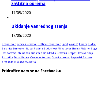
zaštitna oprema
17/05/2020
Ukidanje vanrednog stanja
17/05/2020
despotovac
Rembas Resavica
OpštinaDespotovac
Sport
covid19
korona
Fudbal
Beljanica Strmosten
Rudar Plažane
Budućnost Miliva
Javor Sladaja
Plažane
Sloga
Despotovac
lokalna samouprava
dom zdravlja
Resavski Despoti
Resava
Srbija
Pozorište
Teatar Resava
Centar za kulturu
Orlovi Jasenovo
Napredak Zlatovo
predsednik
Resavac Subotica
Pridružite nam se na Facebook-u