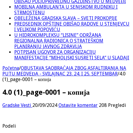
OBIŠAO POLJOPRIVREDNO GAZDINSTVO U MEDVEĐI
MOBILNA AMBULANTA U SENJSKOM RUDNIKU I
STRMOSTENU
OBELEŽENA GRADSKA SLAVA – SVETI PROKOPIJE
PREDSEDNIK OPŠTINE OBIŠAO RADOVE U STENJEVCU
I VELIKOM POPOVIĆU
U HIDROKOMPLEKSU “LISINE” ODRŽANA
REGIONALNA RADIONICA O STRATEŠKOM
PLANIRANJU JAVNOG ZDRAVLJA
POTPISAN UGOVOR ZA ORGANIZACIJU
MANIFESTACIJE “MIHOLJSKI SUSRETI SELA” U SLADAJI
Početna
/
OBUSTAVA SAOBRAĆAJA ZBOG ASFALTIRANJA NA
PUTU MEDVEĐA - SVILAJNAC 23. 24. I 25. SEPTEMBAR
/
4.0
(1)_page-0001 – копија
4.0 (1)_page-0001 – копија
Gradske Vesti
20/09/2024
Ostavite komentar
208 Pregledi
Podeli