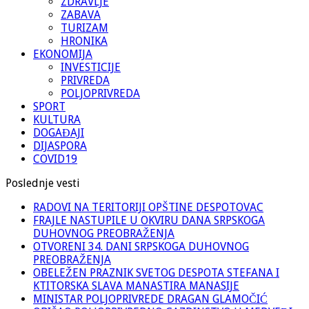
ZDRAVLJE
ZABAVA
TURIZAM
HRONIKA
EKONOMIJA
INVESTICIJE
PRIVREDA
POLJOPRIVREDA
SPORT
KULTURA
DOGAĐAJI
DIJASPORA
COVID19
Poslednje vesti
RADOVI NA TERITORIJI OPŠTINE DESPOTOVAC
FRAJLE NASTUPILE U OKVIRU DANA SRPSKOGA
DUHOVNOG PREOBRAŽENJA
OTVORENI 34. DANI SRPSKOGA DUHOVNOG
PREOBRAŽENJA
OBELEŽEN PRAZNIK SVETOG DESPOTA STEFANA I
KTITORSKA SLAVA MANASTIRA MANASIJE
MINISTAR POLJOPRIVREDE DRAGAN GLAMOČIĆ