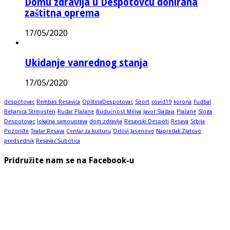
Domu zdravlja u Despotovcu donirana
zaštitna oprema
17/05/2020
Ukidanje vanrednog stanja
17/05/2020
despotovac
Rembas Resavica
OpštinaDespotovac
Sport
covid19
korona
Fudbal
Beljanica Strmosten
Rudar Plažane
Budućnost Miliva
Javor Sladaja
Plažane
Sloga
Despotovac
lokalna samouprava
dom zdravlja
Resavski Despoti
Resava
Srbija
Pozorište
Teatar Resava
Centar za kulturu
Orlovi Jasenovo
Napredak Zlatovo
predsednik
Resavac Subotica
Pridružite nam se na Facebook-u