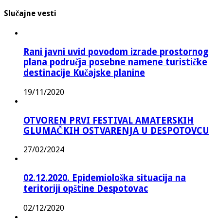
Slučajne vesti
Rani javni uvid povodom izrade prostornog
plana područja posebne namene turističke
destinacije Kučajske planine
19/11/2020
OTVOREN PRVI FESTIVAL AMATERSKIH
GLUMAČKIH OSTVARENJA U DESPOTOVCU
27/02/2024
02.12.2020. Epidemiološka situacija na
teritoriji opštine Despotovac
02/12/2020