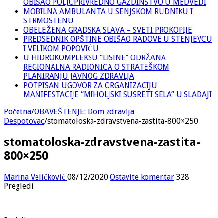
OBIŠAO POLJOPRIVREDNO GAZDINSTVO U MEDVEĐI
MOBILNA AMBULANTA U SENJSKOM RUDNIKU I
STRMOSTENU
OBELEŽENA GRADSKA SLAVA – SVETI PROKOPIJE
PREDSEDNIK OPŠTINE OBIŠAO RADOVE U STENJEVCU
I VELIKOM POPOVIĆU
U HIDROKOMPLEKSU “LISINE” ODRŽANA
REGIONALNA RADIONICA O STRATEŠKOM
PLANIRANJU JAVNOG ZDRAVLJA
POTPISAN UGOVOR ZA ORGANIZACIJU
MANIFESTACIJE “MIHOLJSKI SUSRETI SELA” U SLADAJI
Početna
/
OBAVEŠTENJE: Dom zdravlja
Despotovac
/
stomatoloska-zdravstvena-zastita-800×250
stomatoloska-zdravstvena-zastita-
800×250
Marina Veličković
08/12/2020
Ostavite komentar
328
Pregledi