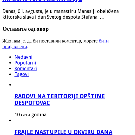
Danas, 01. avgusta, je u manastiru Manasiji obeležena
ktitorska slava i dan Svetog despota Stefana, …
Оставите одговор
Жао нам је, да би поставили коментар, морате
бити
пријављени
.
Nedavni
Popularni
Komentari
Tagovi
RADOVI NA TERITORIJI OPŠTINE
DESPOTOVAC
10 сати godina
FRAJLE NASTUPILE U OKVIRU DANA