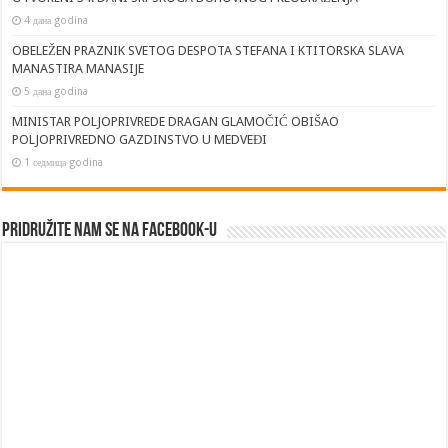
4 дана godina
OBELEŽEN PRAZNIK SVETOG DESPOTA STEFANA I KTITORSKA SLAVA
MANASTIRA MANASIJE
5 дана godina
MINISTAR POLJOPRIVREDE DRAGAN GLAMOČIĆ OBIŠAO
POLJOPRIVREDNO GAZDINSTVO U MEDVEĐI
1 седмица godina
Pridružite nam se na Facebook-u