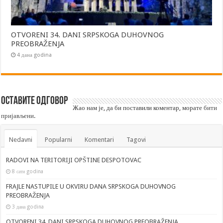
OTVORENI 34. DANI SRPSKOGA DUHOVNOG
PREOBRAŽENJA
4 дана godina
Оставите одговор
Жао нам је, да би поставили коментар, морате
бити
пријављени
.
Nedavni
Popularni
Komentari
Tagovi
RADOVI NA TERITORIJI OPŠTINE DESPOTOVAC
8 сати godina
FRAJLE NASTUPILE U OKVIRU DANA SRPSKOGA DUHOVNOG
PREOBRAŽENJA
3 дана godina
OTVORENI 34. DANI SRPSKOGA DUHOVNOG PREOBRAŽENJA