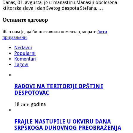
Danas, 01. avgusta, je u manastiru Manasiji obeležena
ktitorska slava i dan Svetog despota Stefana, …
Оставите одговор
Жао нам је, да би поставили коментар, морате
бити
пријављени
.
Nedavni
Popularni
Komentari
Tagovi
RADOVI NA TERITORIJI OPŠTINE
DESPOTOVAC
18 сати godina
FRAJLE NASTUPILE U OKVIRU DANA
SRPSKOGA DUHOVNOG PREOBRAŽENJA