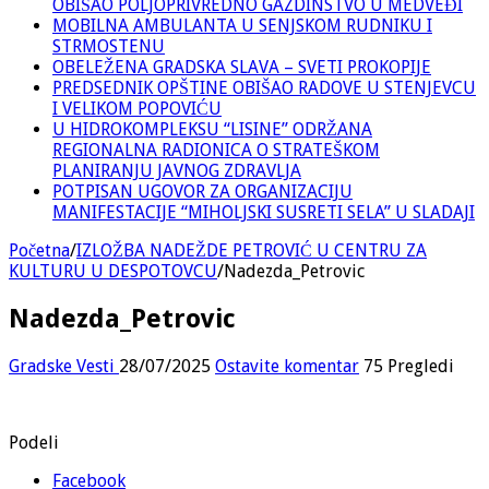
OBIŠAO POLJOPRIVREDNO GAZDINSTVO U MEDVEĐI
MOBILNA AMBULANTA U SENJSKOM RUDNIKU I
STRMOSTENU
OBELEŽENA GRADSKA SLAVA – SVETI PROKOPIJE
PREDSEDNIK OPŠTINE OBIŠAO RADOVE U STENJEVCU
I VELIKOM POPOVIĆU
U HIDROKOMPLEKSU “LISINE” ODRŽANA
REGIONALNA RADIONICA O STRATEŠKOM
PLANIRANJU JAVNOG ZDRAVLJA
POTPISAN UGOVOR ZA ORGANIZACIJU
MANIFESTACIJE “MIHOLJSKI SUSRETI SELA” U SLADAJI
Početna
/
IZLOŽBA NADEŽDE PETROVIĆ U CENTRU ZA
KULTURU U DESPOTOVCU
/
Nadezda_Petrovic
Nadezda_Petrovic
Gradske Vesti
28/07/2025
Ostavite komentar
75 Pregledi
Podeli
Facebook