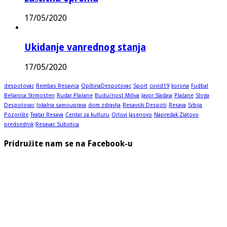
17/05/2020
Ukidanje vanrednog stanja
17/05/2020
despotovac
Rembas Resavica
OpštinaDespotovac
Sport
covid19
korona
Fudbal
Beljanica Strmosten
Rudar Plažane
Budućnost Miliva
Javor Sladaja
Plažane
Sloga
Despotovac
lokalna samouprava
dom zdravlja
Resavski Despoti
Resava
Srbija
Pozorište
Teatar Resava
Centar za kulturu
Orlovi Jasenovo
Napredak Zlatovo
predsednik
Resavac Subotica
Pridružite nam se na Facebook-u