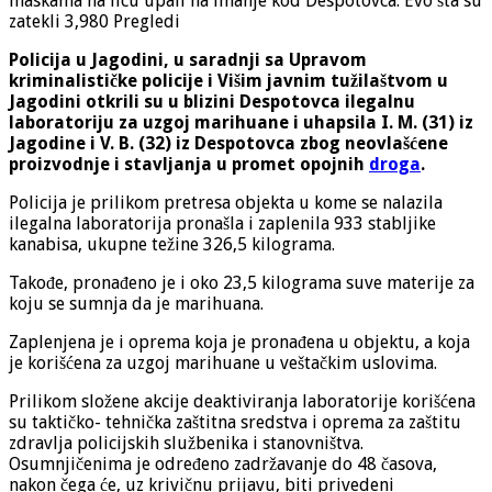
maskama na licu upali na imanje kod Despotovca: Evo šta su
zatekli
3,980 Pregledi
Policija u Jagodini, u saradnji sa Upravom
kriminalističke policije i Višim javnim tužilaštvom u
Jagodini otkrili su u blizini Despotovca ilegalnu
laboratoriju za uzgoj marihuane i uhapsila I. M. (31) iz
Jagodine i V. B. (32) iz Despotovca zbog neovlašćene
proizvodnje i stavljanja u promet opojnih
droga
.
Policija je prilikom pretresa objekta u kome se nalazila
ilegalna laboratorija pronašla i zaplenila 933 stabljike
kanabisa, ukupne težine 326,5 kilograma.
Takođe, pronađeno je i oko 23,5 kilograma suve materije za
koju se sumnja da je marihuana.
Zaplenjena je i oprema koja je pronađena u objektu, a koja
je korišćena za uzgoj marihuane u veštačkim uslovima.
Prilikom složene akcije deaktiviranja laboratorije korišćena
su taktičko- tehnička zaštitna sredstva i oprema za zaštitu
zdravlja policijskih službenika i stanovništva.
Osumnjičenima je određeno zadržavanje do 48 časova,
nakon čega će, uz krivičnu prijavu, biti privedeni