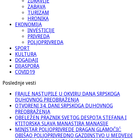
ZDRAVLJE
ZABAVA
TURIZAM
HRONIKA
EKONOMIJA
INVESTICIJE
PRIVREDA
POLJOPRIVREDA
SPORT
KULTURA
DOGAĐAJI
DIJASPORA
COVID19
Poslednje vesti
FRAJLE NASTUPILE U OKVIRU DANA SRPSKOGA
DUHOVNOG PREOBRAŽENJA
OTVORENI 34. DANI SRPSKOGA DUHOVNOG
PREOBRAŽENJA
OBELEŽEN PRAZNIK SVETOG DESPOTA STEFANA I
KTITORSKA SLAVA MANASTIRA MANASIJE
MINISTAR POLJOPRIVREDE DRAGAN GLAMOČIĆ
OBIŠAO POLJOPRIVREDNO GAZDINSTVO U MEDVEĐI