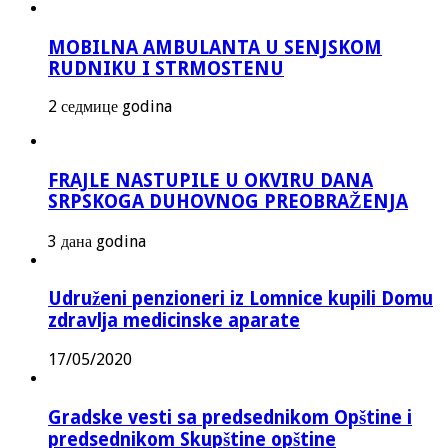
MOBILNA AMBULANTA U SENJSKOM
RUDNIKU I STRMOSTENU
2 седмице godina
FRAJLE NASTUPILE U OKVIRU DANA
SRPSKOGA DUHOVNOG PREOBRAŽENJA
3 дана godina
Udruženi penzioneri iz Lomnice kupili Domu
zdravlja medicinske aparate
17/05/2020
Gradske vesti sa predsednikom Opštine i
predsednikom Skupštine opštine