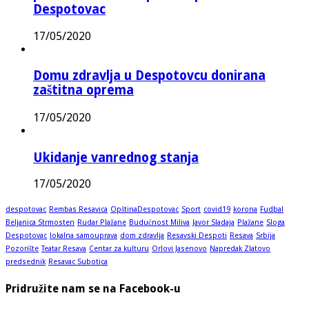
Despotovac
17/05/2020
Domu zdravlja u Despotovcu donirana
zaštitna oprema
17/05/2020
Ukidanje vanrednog stanja
17/05/2020
despotovac
Rembas Resavica
OpštinaDespotovac
Sport
covid19
korona
Fudbal
Beljanica Strmosten
Rudar Plažane
Budućnost Miliva
Javor Sladaja
Plažane
Sloga
Despotovac
lokalna samouprava
dom zdravlja
Resavski Despoti
Resava
Srbija
Pozorište
Teatar Resava
Centar za kulturu
Orlovi Jasenovo
Napredak Zlatovo
predsednik
Resavac Subotica
Pridružite nam se na Facebook-u