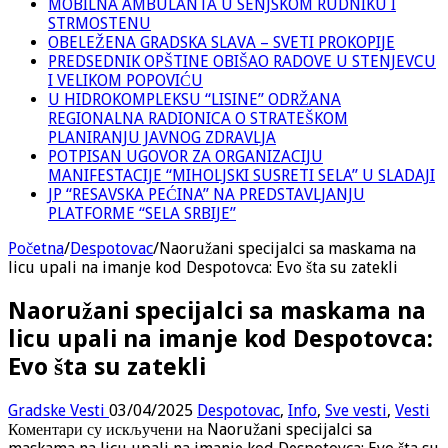
MOBILNA AMBULANTA U SENJSKOM RUDNIKU I
STRMOSTENU
OBELEŽENA GRADSKA SLAVA – SVETI PROKOPIJE
PREDSEDNIK OPŠTINE OBIŠAO RADOVE U STENJEVCU
I VELIKOM POPOVIĆU
U HIDROKOMPLEKSU “LISINE” ODRŽANA
REGIONALNA RADIONICA O STRATEŠKOM
PLANIRANJU JAVNOG ZDRAVLJA
POTPISAN UGOVOR ZA ORGANIZACIJU
MANIFESTACIJE “MIHOLJSKI SUSRETI SELA” U SLADAJI
JP “RESAVSKA PEĆINA” NA PREDSTAVLJANJU
PLATFORME “SELA SRBIJE”
Početna
/
Despotovac
/
Naoružani specijalci sa maskama na
licu upali na imanje kod Despotovca: Evo šta su zatekli
Naoružani specijalci sa maskama na
licu upali na imanje kod Despotovca:
Evo šta su zatekli
Gradske Vesti
03/04/2025
Despotovac
,
Info
,
Sve vesti
,
Vesti
Коментари су искључени
на Naoružani specijalci sa