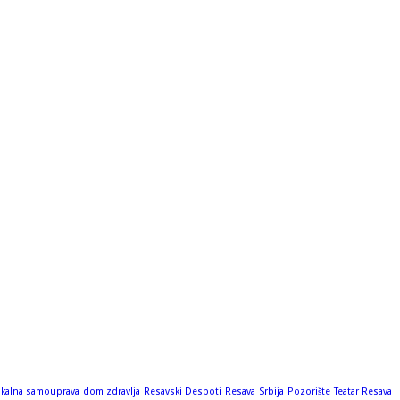
okalna samouprava
dom zdravlja
Resavski Despoti
Resava
Srbija
Pozorište
Teatar Resava