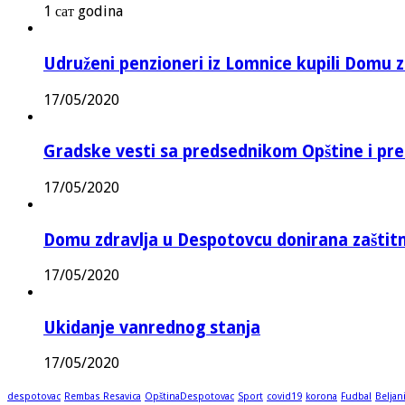
1 сат godina
Udruženi penzioneri iz Lomnice kupili Domu 
17/05/2020
Gradske vesti sa predsednikom Opštine i pr
17/05/2020
Domu zdravlja u Despotovcu donirana zašti
17/05/2020
Ukidanje vanrednog stanja
17/05/2020
despotovac
Rembas Resavica
OpštinaDespotovac
Sport
covid19
korona
Fudbal
Beljan