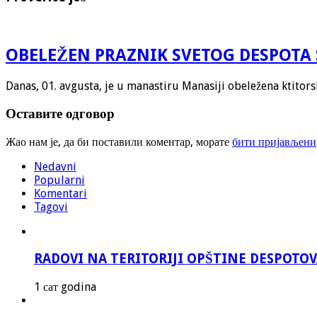
OBELEŽEN PRAZNIK SVETOG DESPOTA 
Danas, 01. avgusta, je u manastiru Manasiji obeležena ktitor
Оставите одговор
Жао нам је, да би поставили коментар, морате
бити пријављени
Nedavni
Popularni
Komentari
Tagovi
RADOVI NA TERITORIJI OPŠTINE DESPOTO
1 сат godina