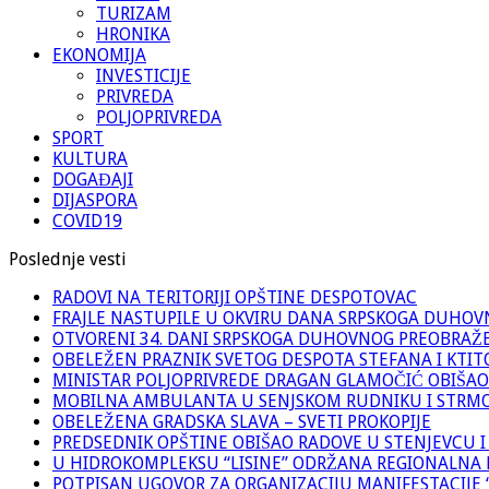
TURIZAM
HRONIKA
EKONOMIJA
INVESTICIJE
PRIVREDA
POLJOPRIVREDA
SPORT
KULTURA
DOGAĐAJI
DIJASPORA
COVID19
Poslednje vesti
RADOVI NA TERITORIJI OPŠTINE DESPOTOVAC
FRAJLE NASTUPILE U OKVIRU DANA SRPSKOGA DUHO
OTVORENI 34. DANI SRPSKOGA DUHOVNOG PREOBRAŽ
OBELEŽEN PRAZNIK SVETOG DESPOTA STEFANA I KTIT
MINISTAR POLJOPRIVREDE DRAGAN GLAMOČIĆ OBIŠAO
MOBILNA AMBULANTA U SENJSKOM RUDNIKU I STRM
OBELEŽENA GRADSKA SLAVA – SVETI PROKOPIJE
PREDSEDNIK OPŠTINE OBIŠAO RADOVE U STENJEVCU I
U HIDROKOMPLEKSU “LISINE” ODRŽANA REGIONALNA 
POTPISAN UGOVOR ZA ORGANIZACIJU MANIFESTACIJE “M