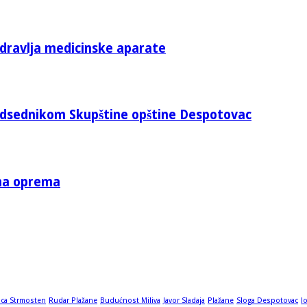
zdravlja medicinske aparate
edsednikom Skupštine opštine Despotovac
tna oprema
ica Strmosten
Rudar Plažane
Budućnost Miliva
Javor Sladaja
Plažane
Sloga Despotovac
l