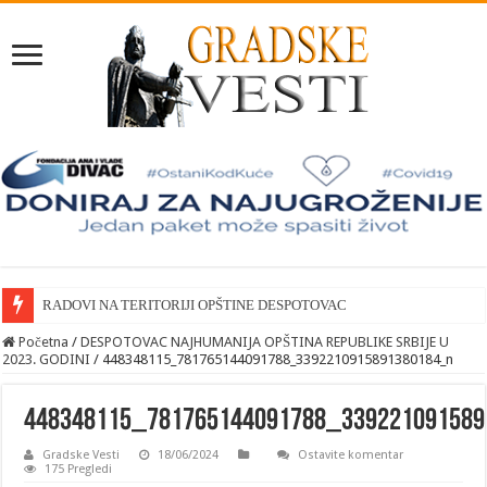
RADOVI NA TERITORIJI OPŠTINE DESPOTOVAC
Početna
/
DESPOTOVAC NAJHUMANIJA OPŠTINA REPUBLIKE SRBIJE U
2023. GODINI
/
448348115_781765144091788_3392210915891380184_n
448348115_781765144091788_33922109158
Gradske Vesti
18/06/2024
Ostavite komentar
175 Pregledi