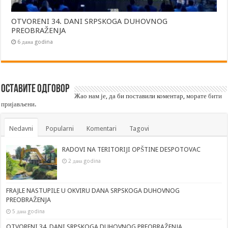
OTVORENI 34. DANI SRPSKOGA DUHOVNOG
PREOBRAŽENJA
6 дана godina
Оставите одговор
Жао нам је, да би поставили коментар, морате
бити
пријављени
.
Nedavni
Popularni
Komentari
Tagovi
RADOVI NA TERITORIJI OPŠTINE DESPOTOVAC
2 дана godina
FRAJLE NASTUPILE U OKVIRU DANA SRPSKOGA DUHOVNOG
PREOBRAŽENJA
5 дана godina
OTVORENI 34. DANI SRPSKOGA DUHOVNOG PREOBRAŽENJA