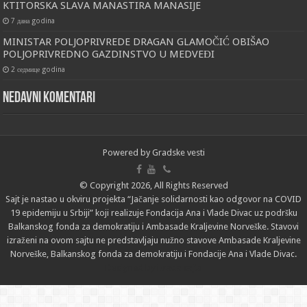
KTITORSKA SLAVA MANASTIRA MANASIJE
7 дана godina
MINISTAR POLJOPRIVREDE DRAGAN GLAMOČIĆ OBIŠAO
POLJOPRIVREDNO GAZDINSTVO U MEDVEĐI
2 седмице godina
Nedavni komentari
Powered by
Gradske vesti
© Copyright 2026, All Rights Reserved
Sajt je nastao u okviru projekta “Jačanje solidarnosti kao odgovor na COVID
19 epidemiju u Srbiji” koji realizuje Fondacija Ana i Vlade Divac uz podršku
Balkanskog fonda za demokratiju i Ambasade Kraljevine Norveške. Stavovi
izraženi na ovom sajtu ne predstavljaju nužno stavove Ambasade Kraljevine
Norveške, Balkanskog fonda za demokratiju i Fondacije Ana i Vlade Divac.
Designed by
izrada sajta