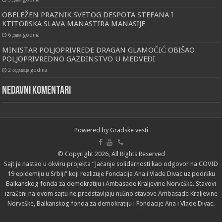
OBELEŽEN PRAZNIK SVETOG DESPOTA STEFANA I
KTITORSKA SLAVA MANASTIRA MANASIJE
6 дана godina
MINISTAR POLJOPRIVREDE DRAGAN GLAMOČIĆ OBIŠAO
POLJOPRIVREDNO GAZDINSTVO U MEDVEĐI
2 седмице godina
Nedavni komentari
Powered by
Gradske vesti
© Copyright 2026, All Rights Reserved
Sajt je nastao u okviru projekta “Jačanje solidarnosti kao odgovor na COVID
19 epidemiju u Srbiji” koji realizuje Fondacija Ana i Vlade Divac uz podršku
Balkanskog fonda za demokratiju i Ambasade Kraljevine Norveške. Stavovi
izraženi na ovom sajtu ne predstavljaju nužno stavove Ambasade Kraljevine
Norveške, Balkanskog fonda za demokratiju i Fondacije Ana i Vlade Divac.
Designed by
izrada sajta