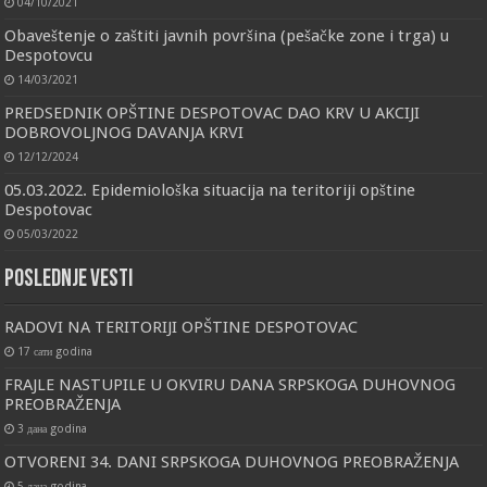
04/10/2021
Obaveštenje o zaštiti javnih površina (pešačke zone i trga) u
Despotovcu
14/03/2021
PREDSEDNIK OPŠTINE DESPOTOVAC DAO KRV U AKCIJI
DOBROVOLJNOG DAVANJA KRVI
12/12/2024
05.03.2022. Epidemiološka situacija na teritoriji opštine
Despotovac
05/03/2022
Poslednje vesti
RADOVI NA TERITORIJI OPŠTINE DESPOTOVAC
17 сати godina
FRAJLE NASTUPILE U OKVIRU DANA SRPSKOGA DUHOVNOG
PREOBRAŽENJA
3 дана godina
OTVORENI 34. DANI SRPSKOGA DUHOVNOG PREOBRAŽENJA
5 дана godina