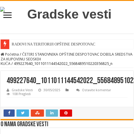
RADOVI NA TERITORIJI OPŠTINE DESPOTOVAC
Početna
/
ČETIRI STANOVNIKA OPŠTINE DESPOTOVAC DOBILA SREDSTVA
ZA KUPOVINU SEOSKIH
KUĆA
/
499227640_1011011144542022_5568489510220356825_n
499227640_1011011144542022_5568489510
Gradske Vesti
30/05/2025
Ostavite komentar
108 Pregledi
O nama Gradske Vesti