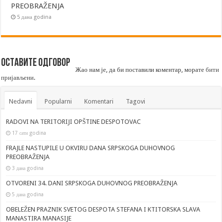
PREOBRAŽENJA
5 дана godina
Оставите одговор
Жао нам је, да би поставили коментар, морате
бити
пријављени
.
Nedavni
Popularni
Komentari
Tagovi
RADOVI NA TERITORIJI OPŠTINE DESPOTOVAC
17 сати godina
FRAJLE NASTUPILE U OKVIRU DANA SRPSKOGA DUHOVNOG
PREOBRAŽENJA
3 дана godina
OTVORENI 34. DANI SRPSKOGA DUHOVNOG PREOBRAŽENJA
5 дана godina
OBELEŽEN PRAZNIK SVETOG DESPOTA STEFANA I KTITORSKA SLAVA
MANASTIRA MANASIJE