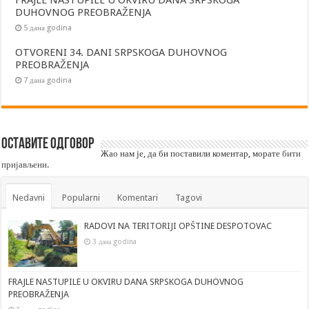
FRAJLE NASTUPILE U OKVIRU DANA SRPSKOGA
DUHOVNOG PREOBRAŽENJA
5 дана godina
OTVORENI 34. DANI SRPSKOGA DUHOVNOG
PREOBRAŽENJA
7 дана godina
Оставите одговор
Жао нам је, да би поставили коментар, морате
бити
пријављени
.
Nedavni
Popularni
Komentari
Tagovi
RADOVI NA TERITORIJI OPŠTINE DESPOTOVAC
3 дана godina
FRAJLE NASTUPILE U OKVIRU DANA SRPSKOGA DUHOVNOG
PREOBRAŽENJA