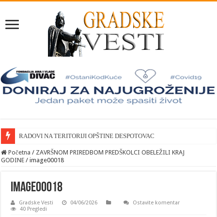
RADOVI NA TERITORIJI OPŠTINE DESPOTOVAC
Početna
/
ZAVRŠNOM PRIREDBOM PREDŠKOLCI OBELEŽILI KRAJ
GODINE
/
image00018
image00018
Gradske Vesti
04/06/2026
Ostavite komentar
40 Pregledi