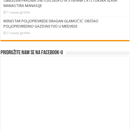
OBELEŽEN PRAZNIK SVETOG DESPOTA STEFANA I KTITORSKA SLAVA
MANASTIRA MANASIJE
1 седмица godina
MINISTAR POLJOPRIVREDE DRAGAN GLAMOČIĆ OBIŠAO
POLJOPRIVREDNO GAZDINSTVO U MEDVEĐI
2 седмице godina
Pridružite nam se na Facebook-u