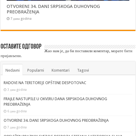
OTVORENI 34. DANI SRPSKOGA DUHOVNOG
PREOBRAŽENJA
7 дана godina
Оставите одговор
Жао нам је, да би поставили коментар, морате
бити
пријављени
.
Nedavni
Popularni
Komentari
Tagovi
RADOVI NA TERITORIJI OPŠTINE DESPOTOVAC
3 дана godina
FRAJLE NASTUPILE U OKVIRU DANA SRPSKOGA DUHOVNOG
PREOBRAŽENJA
6 дана godina
OTVORENI 34. DANI SRPSKOGA DUHOVNOG PREOBRAŽENJA
7 дана godina