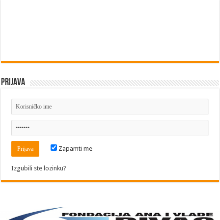
Prijava
Zapamti me
Izgubili ste lozinku?