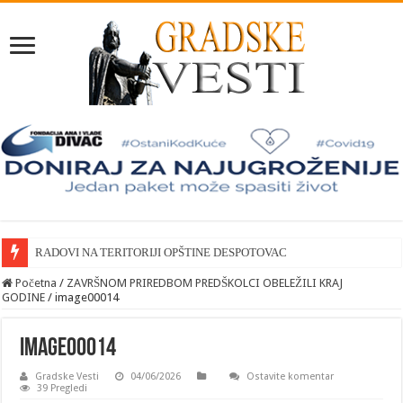
RADOVI NA TERITORIJI OPŠTINE DESPOTOVAC
Početna
/
ZAVRŠNOM PRIREDBOM PREDŠKOLCI OBELEŽILI KRAJ
GODINE
/
image00014
image00014
Gradske Vesti
04/06/2026
Ostavite komentar
39 Pregledi