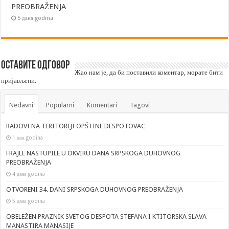
PREOBRAŽENJA
5 дана godina
Оставите одговор
Жао нам је, да би поставили коментар, морате
бити
пријављени
.
Nedavni
Popularni
Komentari
Tagovi
RADOVI NA TERITORIJI OPŠTINE DESPOTOVAC
1 дан godina
FRAJLE NASTUPILE U OKVIRU DANA SRPSKOGA DUHOVNOG
PREOBRAŽENJA
4 дана godina
OTVORENI 34. DANI SRPSKOGA DUHOVNOG PREOBRAŽENJA
5 дана godina
OBELEŽEN PRAZNIK SVETOG DESPOTA STEFANA I KTITORSKA SLAVA
MANASTIRA MANASIJE