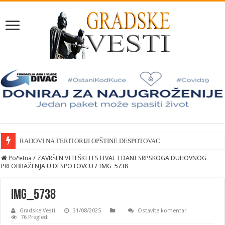
RADOVI NA TERITORIJI OPŠTINE DESPOTOVAC
Početna
/
ZAVRŠEN VITEŠKI FESTIVAL I DANI SRPSKOGA DUHOVNOG
PREOBRAŽENJA U DESPOTOVCU
/
IMG_5738
IMG_5738
Gradske Vesti
31/08/2025
Ostavite komentar
76 Pregledi