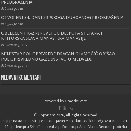
PREOBRAŽENJA
5 дана godina
OTVORENI 34. DANI SRPSKOGA DUHOVNOG PREOBRAŽENJA
6 дана godina
OBELEŽEN PRAZNIK SVETOG DESPOTA STEFANA I
KTITORSKA SLAVA MANASTIRA MANASIJE
1 седмица godina
MINISTAR POLJOPRIVREDE DRAGAN GLAMOČIĆ OBIŠAO
POLJOPRIVREDNO GAZDINSTVO U MEDVEĐI
2 седмице godina
Nedavni komentari
Powered by
Gradske vesti
© Copyright 2026, All Rights Reserved
Sajt je nastao u okviru projekta “Jačanje solidarnosti kao odgovor na COVID
19 epidemiju u Srbiji” koji realizuje Fondacija Ana i Vlade Divac uz podršku