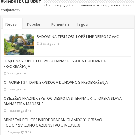
Оставите одговор
Жао нам је, да би поставили коментар, морате
бити
пријављени
.
Nedavni
Popularni
Komentari
Tagovi
RADOVI NA TERITORIJI OPŠTINE DESPOTOVAC
2 дана godina
FRAJLE NASTUPILE U OKVIRU DANA SRPSKOGA DUHOVNOG
PREOBRAŽENJA
5 дана godina
OTVORENI 34. DANI SRPSKOGA DUHOVNOG PREOBRAŽENJA
6 дана godina
OBELEŽEN PRAZNIK SVETOG DESPOTA STEFANA I KTITORSKA SLAVA
MANASTIRA MANASIJE
1 седмица godina
MINISTAR POLJOPRIVREDE DRAGAN GLAMOČIĆ OBIŠAO
POLJOPRIVREDNO GAZDINSTVO U MEDVEĐI
2 седмице godina