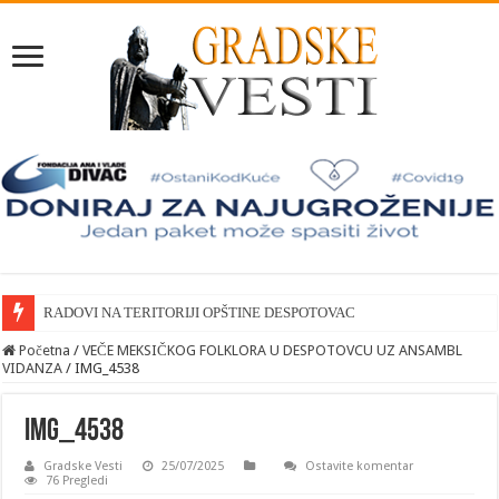
RADOVI NA TERITORIJI OPŠTINE DESPOTOVAC
Početna
/
VEČE MEKSIČKOG FOLKLORA U DESPOTOVCU UZ ANSAMBL
VIDANZA
/
IMG_4538
IMG_4538
Gradske Vesti
25/07/2025
Ostavite komentar
76 Pregledi