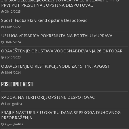
SRPSKA DELEGACIJA UČESTVOVALA NA CEMR SAMITU – PO
PRVI PUT PRISUTNA I OPŠTINA DESPOTOVAC
08/12/2025
Sport: Fudbalski vikend opština Despotovac
14/05/2022
USLUGA ePISARICA POKRENUTA NA PORTALU eUPRAVA
30/07/2024
OBAVEŠTENJE: OBUSTAVA VODOSNABDEVANJA 26.OKTOBAR
26/10/2023
OBAVEŠTENJE O RESTRIKCIJI VODE ZA 15. i 16. AVGUST
15/08/2024
Poslednje vesti
RADOVI NA TERITORIJI OPŠTINE DESPOTOVAC
1 дан godina
FRAJLE NASTUPILE U OKVIRU DANA SRPSKOGA DUHOVNOG
PREOBRAŽENJA
4 дана godina