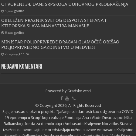
OTVORENI 34. DANI SRPSKOGA DUHOVNOG PREOBRAŽENJA
5 дана godina
OBELEŽEN PRAZNIK SVETOG DESPOTA STEFANA I
KTITORSKA SLAVA MANASTIRA MANASIJE
6 дана godina
MINISTAR POLJOPRIVREDE DRAGAN GLAMOČIĆ OBIŠAO
POLJOPRIVREDNO GAZDINSTVO U MEDVEĐI
2 седмице godina
Nedavni komentari
Powered by
Gradske vesti
© Copyright 2026, All Rights Reserved
Sajt je nastao u okviru projekta “Jačanje solidarnosti kao odgovor na COVID
19 epidemiju u Srbiji” koji realizuje Fondacija Ana i Vlade Divac uz podršku
Balkanskog fonda za demokratiju i Ambasade Kraljevine Norveške. Stavovi
izraženi na ovom sajtu ne predstavljaju nužno stavove Ambasade Kraljevine
Norveške, Balkanskog fonda za demokratiju i Fondacije Ana i Vlade Divac.