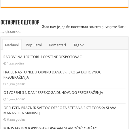
Оставите одговор
Жао нам је, да би поставили коментар, морате
бити
пријављени
.
Nedavni
Popularni
Komentari
Tagovi
RADOVI NA TERITORIJI OPŠTINE DESPOTOVAC
1 дан godina
FRAJLE NASTUPILE U OKVIRU DANA SRPSKOGA DUHOVNOG
PREOBRAŽENJA
4 дана godina
OTVORENI 34. DANI SRPSKOGA DUHOVNOG PREOBRAŽENJA
5 дана godina
OBELEŽEN PRAZNIK SVETOG DESPOTA STEFANA I KTITORSKA SLAVA
MANASTIRA MANASIJE
6 дана godina
MINISTAR POLJOPRIVREDE DRAGAN GLAMOČIĆ OBIŠAO