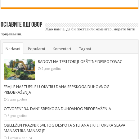
Оставите одговор
Жао нам је, да би поставили коментар, морате
бити
пријављени
.
Nedavni
Popularni
Komentari
Tagovi
RADOVI NA TERITORIJI OPŠTINE DESPOTOVAC
2 дана godina
FRAJLE NASTUPILE U OKVIRU DANA SRPSKOGA DUHOVNOG
PREOBRAŽENJA
5 дана godina
OTVORENI 34. DANI SRPSKOGA DUHOVNOG PREOBRAŽENJA
6 дана godina
OBELEŽEN PRAZNIK SVETOG DESPOTA STEFANA I KTITORSKA SLAVA
MANASTIRA MANASIJE
1 седмица godina