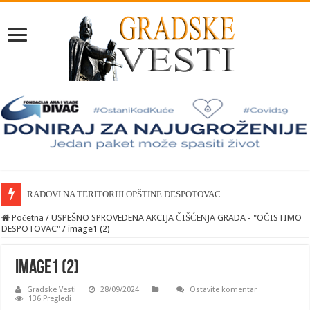
RADOVI NA TERITORIJI OPŠTINE DESPOTOVAC
Početna
/
USPEŠNO SPROVEDENA AKCIJA ČIŠĆENJA GRADA - "OČISTIMO
DESPOTOVAC"
/
image1 (2)
image1 (2)
Gradske Vesti
28/09/2024
Ostavite komentar
136 Pregledi