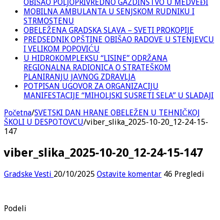
OBIŠAO POLJOPRIVREDNO GAZDINSTVO U MEDVEĐI
MOBILNA AMBULANTA U SENJSKOM RUDNIKU I
STRMOSTENU
OBELEŽENA GRADSKA SLAVA – SVETI PROKOPIJE
PREDSEDNIK OPŠTINE OBIŠAO RADOVE U STENJEVCU
I VELIKOM POPOVIĆU
U HIDROKOMPLEKSU “LISINE” ODRŽANA
REGIONALNA RADIONICA O STRATEŠKOM
PLANIRANJU JAVNOG ZDRAVLJA
POTPISAN UGOVOR ZA ORGANIZACIJU
MANIFESTACIJE “MIHOLJSKI SUSRETI SELA” U SLADAJI
Početna
/
SVETSKI DAN HRANE OBELEŽEN U TEHNIČKOJ
ŠKOLI U DESPOTOVCU
/
viber_slika_2025-10-20_12-24-15-
147
viber_slika_2025-10-20_12-24-15-147
Gradske Vesti
20/10/2025
Ostavite komentar
46 Pregledi
Podeli