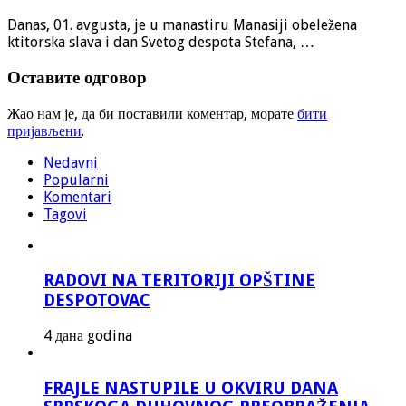
Danas, 01. avgusta, je u manastiru Manasiji obeležena
ktitorska slava i dan Svetog despota Stefana, …
Оставите одговор
Жао нам је, да би поставили коментар, морате
бити
пријављени
.
Nedavni
Popularni
Komentari
Tagovi
RADOVI NA TERITORIJI OPŠTINE
DESPOTOVAC
4 дана godina
FRAJLE NASTUPILE U OKVIRU DANA