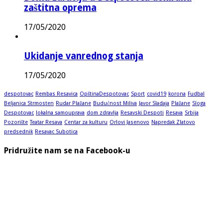
zaštitna oprema
17/05/2020
Ukidanje vanrednog stanja
17/05/2020
despotovac
Rembas Resavica
OpštinaDespotovac
Sport
covid19
korona
Fudbal
Beljanica Strmosten
Rudar Plažane
Budućnost Miliva
Javor Sladaja
Plažane
Sloga
Despotovac
lokalna samouprava
dom zdravlja
Resavski Despoti
Resava
Srbija
Pozorište
Teatar Resava
Centar za kulturu
Orlovi Jasenovo
Napredak Zlatovo
predsednik
Resavac Subotica
Pridružite nam se na Facebook-u