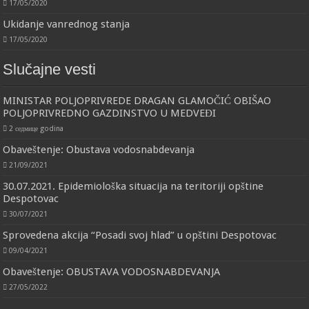
17/05/2020
Ukidanje vanrednog stanja
17/05/2020
Slučajne vesti
MINISTAR POLJOPRIVREDE DRAGAN GLAMOČIĆ OBIŠAO
POLJOPRIVREDNO GAZDINSTVO U MEDVEĐI
2 седмице godina
Obaveštenje: Obustava vodosnabdevanja
21/09/2021
30.07.2021. Epidemiološka situacija na teritoriji opštine
Despotovac
30/07/2021
Sprovedena akcija “Posadi svoj hlad” u opštini Despotovac
09/04/2021
Obaveštenje: OBUSTAVA VODOSNABDEVANJA
27/05/2022