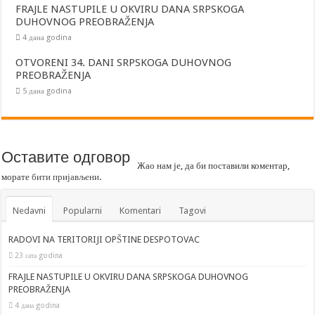
FRAJLE NASTUPILE U OKVIRU DANA SRPSKOGA
DUHOVNOG PREOBRAŽENJA
4 дана godina
OTVORENI 34. DANI SRPSKOGA DUHOVNOG
PREOBRAŽENJA
5 дана godina
Оставите одговор
Жао нам је, да би поставили коментар,
морате
бити пријављени
.
Nedavni
Popularni
Komentari
Tagovi
RADOVI NA TERITORIJI OPŠTINE DESPOTOVAC
23 сата godina
FRAJLE NASTUPILE U OKVIRU DANA SRPSKOGA DUHOVNOG
PREOBRAŽENJA
4 дана godina