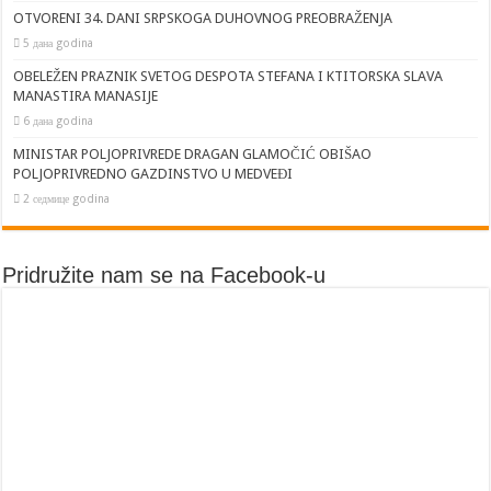
OTVORENI 34. DANI SRPSKOGA DUHOVNOG PREOBRAŽENJA
5 дана godina
OBELEŽEN PRAZNIK SVETOG DESPOTA STEFANA I KTITORSKA SLAVA
MANASTIRA MANASIJE
6 дана godina
MINISTAR POLJOPRIVREDE DRAGAN GLAMOČIĆ OBIŠAO
POLJOPRIVREDNO GAZDINSTVO U MEDVEĐI
2 седмице godina
Pridružite nam se na Facebook-u