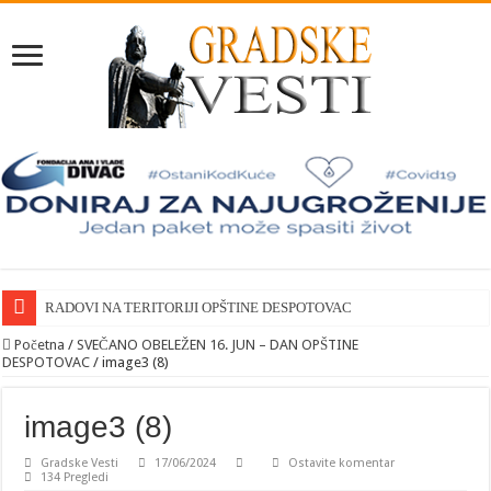
RADOVI NA TERITORIJI OPŠTINE DESPOTOVAC
Početna
/
SVEČANO OBELEŽEN 16. JUN – DAN OPŠTINE
DESPOTOVAC
/
image3 (8)
image3 (8)
Gradske Vesti
17/06/2024
Ostavite komentar
134 Pregledi