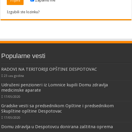
Zapamti me
Izgubili ste lozinku?
Popularne vesti
RADOVI NA TERITORIJI OPŠTINE DESPOTOVAC
23 сата godina
Udruženi penzioneri iz Lomnice kupili Domu zdravlja
medicinske aparate
17/05/2020
Gradske vesti sa predsednikom Opštine i predsednikom
Skupštine opštine Despotovac
17/05/2020
Domu zdravlja u Despotovcu donirana zaštitna oprema