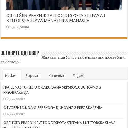
OBELEŽEN PRAZNIK SVETOG DESPOTA STEFANA I
KTITORSKA SLAVA MANASTIRA MANASIJE
5 дана godina
Оставите одговор
Жао нам је, да би поставили коментар, морате
бити
пријављени
.
Nedavni
Popularni
Komentari
Tagovi
FRAJLE NASTUPILE U OKVIRU DANA SRPSKOGA DUHOVNOG
PREOBRAŽENJA
2 дана godina
OTVORENI 34. DANI SRPSKOGA DUHOVNOG PREOBRAŽENJA
4 дана godina
OBELEŽEN PRAZNIK SVETOG DESPOTA STEFANA I KTITORSKA SLAVA
MANASTIRA MANASIJE