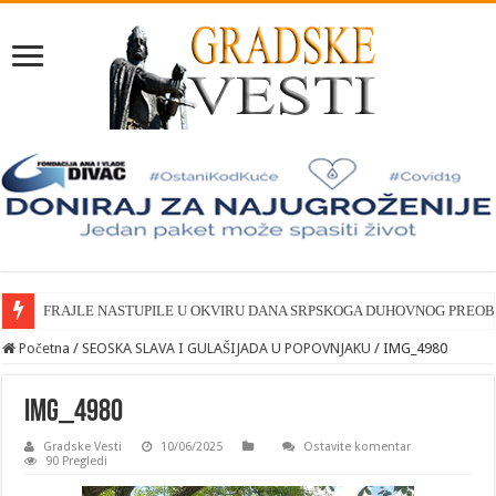
FRAJLE NASTUPILE U OKVIRU DANA SRPSKOGA DUHOVNOG PREO
Početna
/
SEOSKA SLAVA I GULAŠIJADA U POPOVNJAKU
/
IMG_4980
IMG_4980
Gradske Vesti
10/06/2025
Ostavite komentar
90 Pregledi