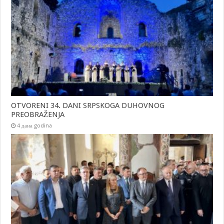
OTVORENI 34. DANI SRPSKOGA DUHOVNOG
PREOBRAŽENJA
4 дана godina