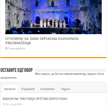
OTVORENI 34. DANI SRPSKOGA DUHOVNOG
PREOBRAŽENJA
5 дана godina
Оставите одговор
Жао нам је, да би поставили коментар, морате
бити
пријављени
.
Nedavni
Popularni
Komentari
Tagovi
RADOVI NA TERITORIJI OPŠTINE DESPOTOVAC
20 сати godina