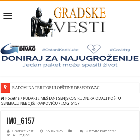
RADOVI NA TERITORIJI OPŠTINE DESPOTOVAC
Početna
/
RUDARI I MEŠTANI SENJSKOG RUDNIKA ODALI POŠTU
GENERALU NEBOJŠI PAVKOVIĆU
/
IMG_6157
IMG_6157
Gradske Vesti
22/10/2025
Ostavite komentar
43 Pregledi