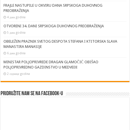
FRAJLE NASTUPILE U OKVIRU DANA SRPSKOGA DUHOVNOG
PREOBRAŽENJA
4 дана godina
OTVORENI 34. DANI SRPSKOGA DUHOVNOG PREOBRAŽENJA
5 дана godina
OBELEŽEN PRAZNIK SVETOG DESPOTA STEFANA I KTITORSKA SLAVA
MANASTIRA MANASIJE
6 дана godina
MINISTAR POLJOPRIVREDE DRAGAN GLAMOČIĆ OBIŠAO
POLJOPRIVREDNO GAZDINSTVO U MEDVEĐI
2 седмице godina
Pridružite nam se na Facebook-u