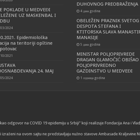
/06/2020
DUHOVNOG PREOBRAŽENJA
E POKLADE U MEDVEĐI
4 дана godina
LEŽENE UZ MASKENBAL I
OBELEŽEN PRAZNIK SVETOG
ADBU
DESPOTA STEFANA I
/03/2024
KTITORSKA SLAVA MANASTI
10.2021. Epidemiološka
MANASIJE
acija na teritoriji opštine
5 дана godina
potovac
MINISTAR POLJOPRIVREDE
/10/2021
DRAGAN GLAMOČIĆ OBIŠAO
USTAVA
POLJOPRIVREDNO
OSNABDEVANJA 24. MAJ
GAZDINSTVO U MEDVEĐI
/05/2024
1 седмица godina
ti kao odgovor na COVID 19 epidemiju u Srbiji” koji realizuje Fondacija Ana i V
i izraženi na ovom sajtu ne predstavljaju nužno stavove Ambasade Kraljevine N