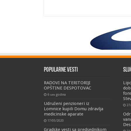
Popularne vesti
Slu
RADOVI NA TERITORIJI
Lip
OPŠTINE DESPOTOVAC
dob
fon
6 сати godina
Ste
Udruženi penzioneri iz
27
Lomnice kupili Domu zdravlja
medicinske aparate
Odr
van
17/05/2020
Des
Gradske vesti sa predsednikom