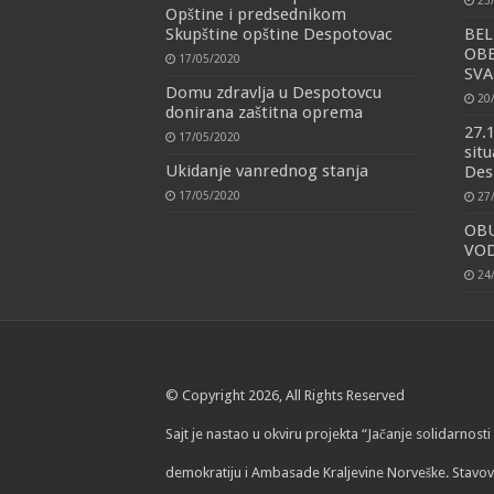
23
Opštine i predsednikom
Skupštine opštine Despotovac
BEL
OBE
17/05/2020
SV
Domu zdravlja u Despotovcu
20
donirana zaštitna oprema
27.
17/05/2020
situ
Ukidanje vanrednog stanja
Des
17/05/2020
27
OB
VOD
24
© Copyright 2026, All Rights Reserved
Sajt je nastao u okviru projekta “Jačanje solidarnos
demokratiju i Ambasade Kraljevine Norveške. Stavov