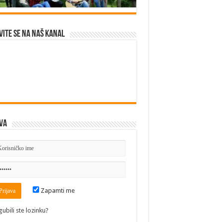
vite se na naš kanal
va
Zapamti me
gubili ste lozinku?