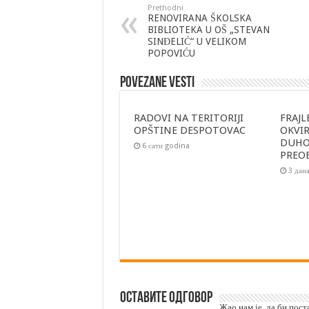
Prethodni
RENOVIRANA ŠKOLSKA
BIBLIOTEKA U OŠ „STEVAN
SINĐELIĆ“ U VELIKOM
POPOVIĆU
Povezane vesti
RADOVI NA TERITORIJI
FRAJL
OPŠTINE DESPOTOVAC
OKVI
DUH
6 сати godina
PREO
3 дан
Оставите одговор
Жао нам је, да би пос