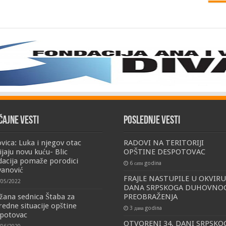
čajne vesti
Poslednje vesti
ovica: Luka i njegov otac
RADOVI NA TERITORIJI
ijaju novu kuću- Blic
OPŠTINE DESPOTOVAC
dacija pomaže porodici
6 сати godina
vanović
FRAJLE NASTUPILE U OKVIRU
/05/2022
DANA SRPSKOGA DUHOVNO
žana sednica Štaba za
PREOBRAŽENJA
redne situacije opštine
3 дана godina
potovac
OTVORENI 34. DANI SRPSKO