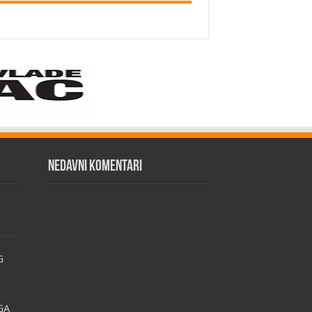
Nedavni komentari
G
GA