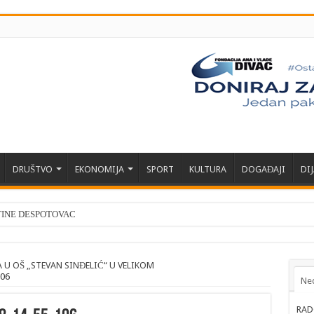
DRUŠTVO
EKONOMIJA
SPORT
KULTURA
DOGAĐAJI
DI
TINE DESPOTOVAC
 U OŠ „STEVAN SINĐELIĆ“ U VELIKOM
106
Ne
RAD