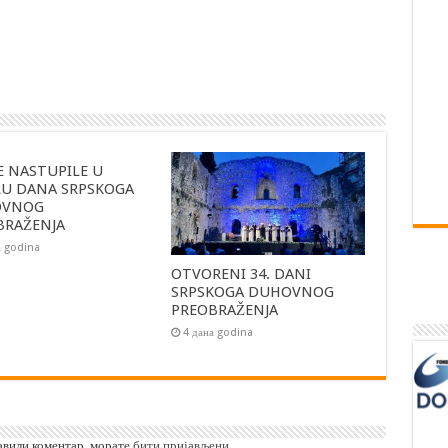
E NASTUPILE U
RU DANA SRPSKOGA
OVNOG
BRAŽENJA
а godina
OTVORENI 34. DANI
SRPSKOGA DUHOVNOG
PREOBRAŽENJA
4 дана godina
тавили коментар, морате
бити пријављени
.