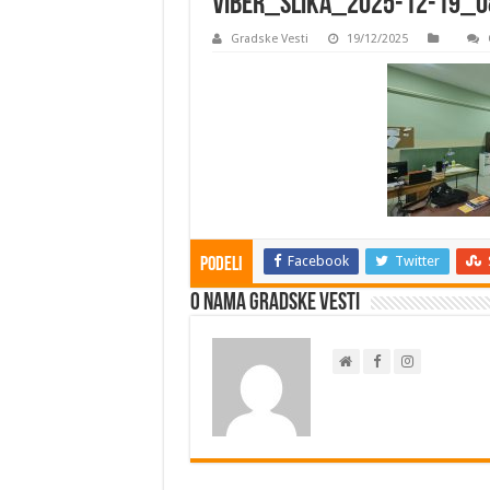
viber_slika_2025-12-19_0
Gradske Vesti
19/12/2025
Facebook
Twitter
Podeli
O nama Gradske Vesti