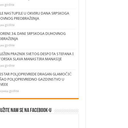
сати godina
JLE NASTUPILE U OKVIRU DANA SRPSKOGA
OVNOG PREOBRAŽENJA
дана godina
ORENI 34. DANI SRPSKOGA DUHOVNOG
OBRAŽENJA
дана godina
LEŽEN PRAZNIK SVETOG DESPOTA STEFANA I
TORSKA SLAVA MANASTIRA MANASIJE
дана godina
ISTAR POLJOPRIVREDE DRAGAN GLAMOČIĆ
ŠAO POLJOPRIVREDNO GAZDINSTVO U
VEĐI
седмица godina
užite nam se na Facebook-u