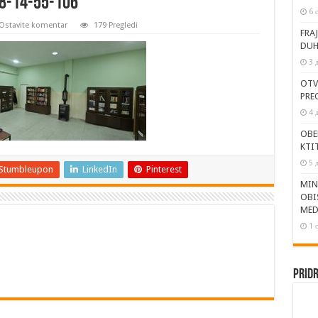
8-14-55-106
6 
Ostavite komentar
179 Pregledi
FRA
DUH
3 
OTV
PRE
4 
OBE
KTI
5 
Stumbleupon
LinkedIn
Pinterest
MIN
OBI
MED
1 
Pridr