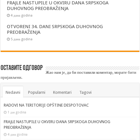
FRAJLE NASTUPILE U OKVIRU DANA SRPSKOGA
DUHOVNOG PREOBRAŽENJA
4 дана godina
OTVORENI 34. DANI SRPSKOGA DUHOVNOG
PREOBRAŽENJA
5 дана godina
Оставите одговор
Жао нам је, да би поставили коментар, морате
бити
пријављени
.
Nedavni
Popularni
Komentari
Tagovi
RADOVI NA TERITORIJI OPŠTINE DESPOTOVAC
1 дан godina
FRAJLE NASTUPILE U OKVIRU DANA SRPSKOGA DUHOVNOG
PREOBRAŽENJA
4 дана godina