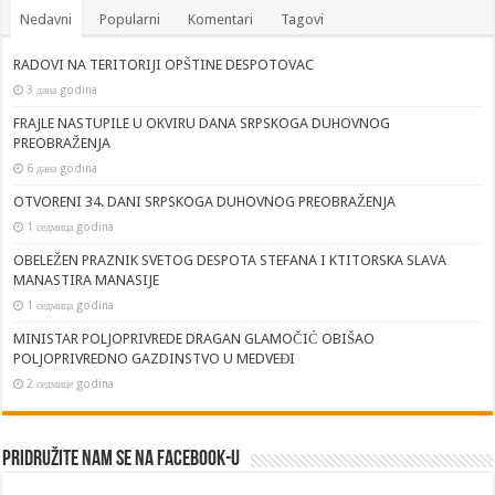
Nedavni
Popularni
Komentari
Tagovi
RADOVI NA TERITORIJI OPŠTINE DESPOTOVAC
3 дана godina
FRAJLE NASTUPILE U OKVIRU DANA SRPSKOGA DUHOVNOG
PREOBRAŽENJA
6 дана godina
OTVORENI 34. DANI SRPSKOGA DUHOVNOG PREOBRAŽENJA
1 седмица godina
OBELEŽEN PRAZNIK SVETOG DESPOTA STEFANA I KTITORSKA SLAVA
MANASTIRA MANASIJE
1 седмица godina
MINISTAR POLJOPRIVREDE DRAGAN GLAMOČIĆ OBIŠAO
POLJOPRIVREDNO GAZDINSTVO U MEDVEĐI
2 седмице godina
Pridružite nam se na Facebook-u