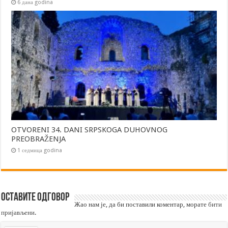
6 дана godina
OTVORENI 34. DANI SRPSKOGA DUHOVNOG
PREOBRAŽENJA
1 седмица godina
Оставите одговор
Жао нам је, да би поставили коментар, морате
бити
пријављени
.